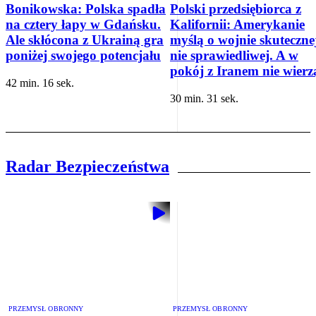
Bonikowska: Polska spadła
Polski przedsiębiorca z
na cztery łapy w Gdańsku.
Kalifornii: Amerykanie
Ale skłócona z Ukrainą gra
myślą o wojnie skutecznej
poniżej swojego potencjału
nie sprawiedliwej. A w
pokój z Iranem nie wierz
42 min. 16 sek.
30 min. 31 sek.
Radar Bezpieczeństwa
PRZEMYSŁ OBRONNY
PRZEMYSŁ OBRONNY