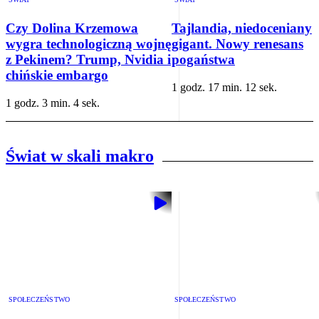
Czy Dolina Krzemowa
Tajlandia, niedoceniany
wygra technologiczną wojnę
gigant. Nowy renesans
z Pekinem? Trump, Nvidia i
pogaństwa
chińskie embargo
1 godz. 17 min. 12 sek.
1 godz. 3 min. 4 sek.
Świat w skali makro
SPOŁECZEŃSTWO
SPOŁECZEŃSTWO