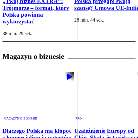
„Twój biznes EXTRA”:
Polska przegapi swoją
Trójmorze – format, który
szansę? Umowa UE-Indi
Polska powinna
28 min. 44 sek.
wykorzystać
38 min. 29 sek.
Magazyn o biznesie
MAGAZYN O BIZNESIE
PRO
Dlaczego Polska ma kłopot
Uzależnienie Europy od
z komercjalizacją patentów
Chin. Skala jest większa 