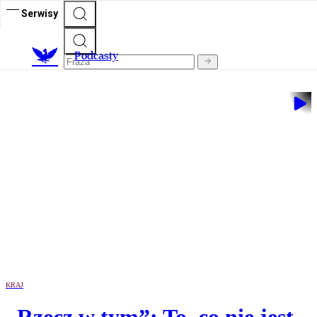
Serwisy
P
odcasty
KRAJ