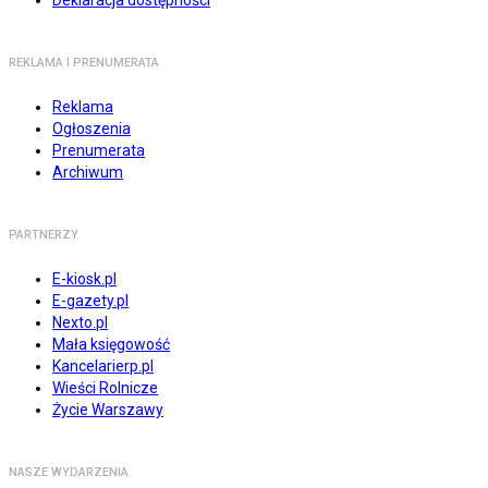
Deklaracja dostępności
REKLAMA I PRENUMERATA
Reklama
Ogłoszenia
Prenumerata
Archiwum
PARTNERZY
E-kiosk.pl
E-gazety.pl
Nexto.pl
Mała księgowość
Kancelarierp.pl
Wieści Rolnicze
Życie Warszawy
NASZE WYDARZENIA