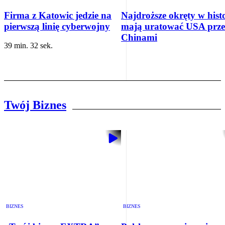
Firma z Katowic jedzie na
Najdroższe okręty w histo
pierwszą linię cyberwojny
mają uratować USA prz
Chinami
39 min. 32 sek.
Twój Biznes
BIZNES
BIZNES