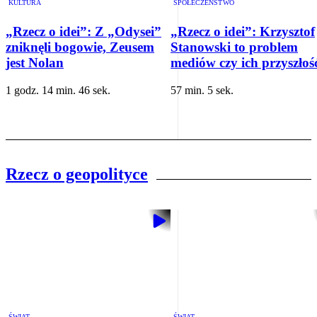
KULTURA
SPOŁECZEŃSTWO
„Rzecz o idei”: Z „Odysei”
„Rzecz o idei”: Krzysztof
zniknęli bogowie, Zeusem
Stanowski to problem
jest Nolan
mediów czy ich przyszłoś
1 godz. 14 min. 46 sek.
57 min. 5 sek.
Rzecz o geopolityce
ŚWIAT
ŚWIAT