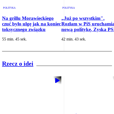
POLITYKA
POLITYKA
Na grillu Morawieckiego
„Już po wszystkim".
czuć było ulgę jak na koniec
Rozłam w PiS uruchami
toksycznego związku
nową politykę. Zyska P
55 min. 45 sek.
42 min. 43 sek.
Rzecz o idei