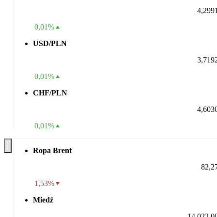
4,299
0,01%
USD/PLN
3,719
0,01%
CHF/PLN
4,603
0,01%
Ropa Brent
82,2
1,53%
Miedź
14 022,0