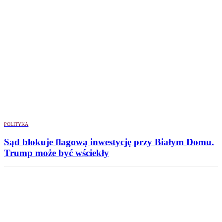
POLITYKA
Sąd blokuje flagową inwestycję przy Białym Domu.
Trump może być wściekły