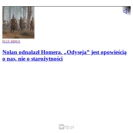
PLUS MINUS
Nolan odnalazł Homera. „Odyseja” jest opowieścią
o nas, nie o starożytności