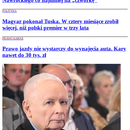
Nawrockiego co najmniej na „czwórkę”
POLITYKA
Magyar pokonał Tuska. W cztery miesiące zrobił
więcej, niż polski premier w trzy lata
PRAWO KARNE
Prawo jazdy nie wystarczy do wynajęcia auta. Kary
nawet do 30 tys. zł