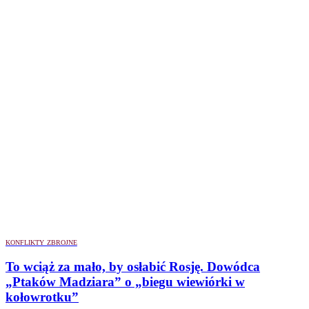
KONFLIKTY ZBROJNE
To wciąż za mało, by osłabić Rosję. Dowódca
„Ptaków Madziara” o „biegu wiewiórki w
kołowrotku”