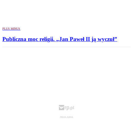
PLUS MINUS
Publiczna moc religii. „Jan Paweł II ją wyczuł”