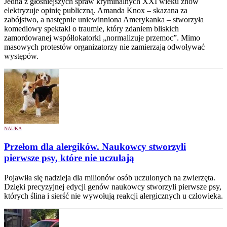
Jedna z głośniejszych spraw kryminalnych XXI wieku znów
elektryzuje opinię publiczną. Amanda Knox – skazana za
zabójstwo, a następnie uniewinniona Amerykanka – stworzyła
komediowy spektakl o traumie, który zdaniem bliskich
zamordowanej współlokatorki „normalizuje przemoc”. Mimo
masowych protestów organizatorzy nie zamierzają odwoływać
występów.
NAUKA
Przełom dla alergików. Naukowcy stworzyli
pierwsze psy, które nie uczulają
Pojawiła się nadzieja dla milionów osób uczulonych na zwierzęta.
Dzięki precyzyjnej edycji genów naukowcy stworzyli pierwsze psy,
których ślina i sierść nie wywołują reakcji alergicznych u człowieka.