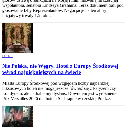
głosów ustawę o sankcjach na Rosję i Iran, nazwaną na cześć jej
współautora, senatora Lindseya Grahama. Teraz dokument trafi pod
głosowanie Izby Reprezentantów. Negocjacje na temat tej
inicjatywy trwały 1,5 roku.
HOTELE
Nie Polska, nie Węgry. Hotel z Europy Środkowej
wśród najpiękniejszych na świecie
Miasta Europy Środkowej pod względem liczby najbardziej
luksusowych hoteli nie mogą jeszcze równać się z Paryżem czy
Londynem, ale nadrabiamy dystans. Dowodem jest wyróżnienie
Prix Versailles 2026 dla hotelu Sir Prague w czeskiej Pradze.