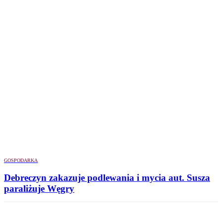
GOSPODARKA
Debreczyn zakazuje podlewania i mycia aut. Susza
paraliżuje Węgry