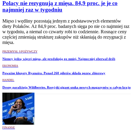
Polacy nie rezygnują z mięsa. 84,9 proc. je je co
najmniej raz w tygodniu
Mięso i wędliny pozostają jednym z podstawowych elementów
diety Polaków. Aż 84,9 proc. badanych sięga po nie co najmniej raz
w tygodniu, a niemal co czwarty robi to codziennie. Rosnące ceny
częściej zmieniają strukturę zakupów niż skłaniają do rezygnacji z
mięsa.
PRZEMYSŁ SPOŻYWCZY
Niemcy jedzą więcej mięsa, ale produkują go mniej. Najmocniej oberwał drób
EKONOMIA
Poważne kłopoty Ryanaira. Ponad 260 pilotów składa pozew zbiorowy
HANDEL
Drony paraliżują Wildberries. Rosyjski gigant szuka nowych magazynów w całym kraju
FINANSE