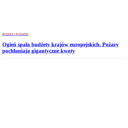
BUDŻET I PODATKI
Ogień spala budżety krajów europejskich. Pożary
pochłaniają gigantyczne kwoty