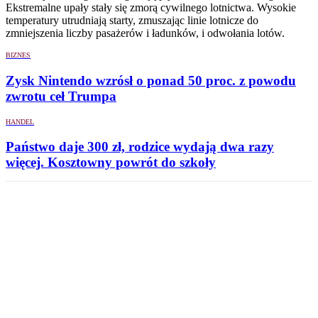
Ekstremalne upały stały się zmorą cywilnego lotnictwa. Wysokie
temperatury utrudniają starty, zmuszając linie lotnicze do
zmniejszenia liczby pasażerów i ładunków, i odwołania lotów.
BIZNES
Zysk Nintendo wzrósł o ponad 50 proc. z powodu
zwrotu ceł Trumpa
HANDEL
Państwo daje 300 zł, rodzice wydają dwa razy
więcej. Kosztowny powrót do szkoły