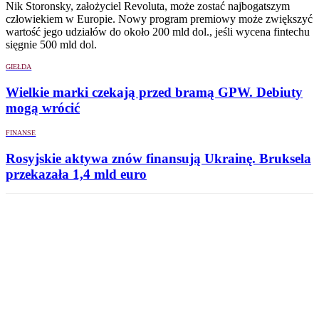
Nik Storonsky, założyciel Revoluta, może zostać najbogatszym
człowiekiem w Europie. Nowy program premiowy może zwiększyć
wartość jego udziałów do około 200 mld dol., jeśli wycena fintechu
sięgnie 500 mld dol.
GIEŁDA
Wielkie marki czekają przed bramą GPW. Debiuty
mogą wrócić
FINANSE
Rosyjskie aktywa znów finansują Ukrainę. Bruksela
przekazała 1,4 mld euro