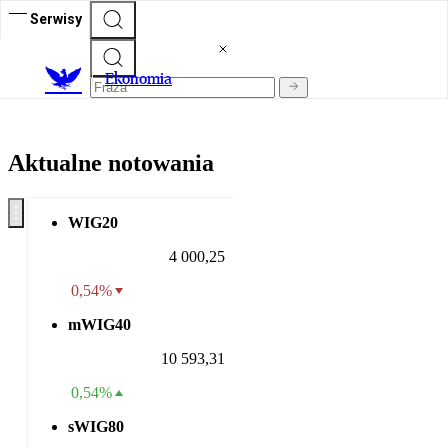
Serwisy
Ekonomia
Aktualne notowania
WIG20
4 000,25
0,54%
mWIG40
10 593,31
0,54%
sWIG80