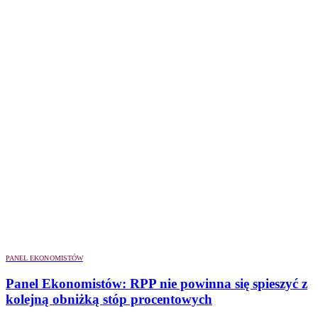
PANEL EKONOMISTÓW
Panel Ekonomistów: RPP nie powinna się spieszyć z
kolejną obniżką stóp procentowych