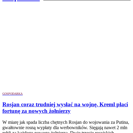
GOSPODARKA
Rosjan coraz trudniej wysłać na wojnę. Kreml płaci
fortunę za nowych żołnierzy
W miarę jak spada liczba chętnych Rosjan do wojowania za Putina,
gwałtownie rosną wypłaty dla werbowników. Sięgają nawet 2 mln
rubli za każdego nowego żołnierza. Dwie trzecie rosyjskich