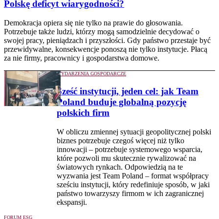
Polskę deficyt wiarygodności?
Demokracja opiera się nie tylko na prawie do głosowania.
Potrzebuje także ludzi, którzy mogą samodzielnie decydować o
swojej pracy, pieniądzach i przyszłości. Gdy państwo przestaje być
przewidywalne, konsekwencje ponoszą nie tylko instytucje. Płacą
za nie firmy, pracownicy i gospodarstwa domowe.
WYDARZENIA GOSPODARCZE
Sześć instytucji, jeden cel: jak Team
Poland buduje globalną pozycję
polskich firm
W obliczu zmiennej sytuacji geopolitycznej polski
biznes potrzebuje czegoś więcej niż tylko
innowacji – potrzebuje systemowego wsparcia,
które pozwoli mu skutecznie rywalizować na
światowych rynkach. Odpowiedzią na te
wyzwania jest Team Poland – format współpracy
sześciu instytucji, który redefiniuje sposób, w jaki
państwo towarzyszy firmom w ich zagranicznej
ekspansji.
FORUM ESG