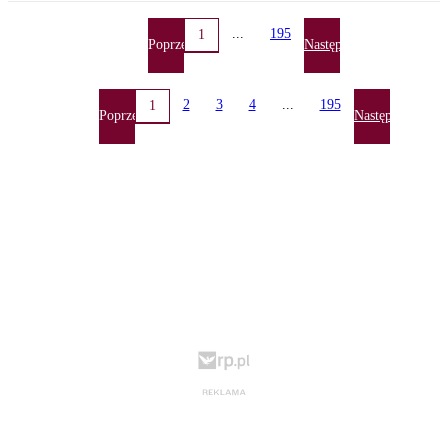
...
195
1
Poprzednia
Następna
2
3
4
...
195
1
Poprzednia
Następna