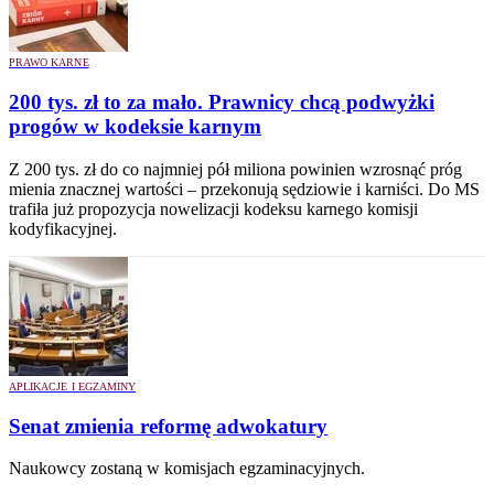
PRAWO KARNE
200 tys. zł to za mało. Prawnicy chcą podwyżki
progów w kodeksie karnym
Z 200 tys. zł do co najmniej pół miliona powinien wzrosnąć próg
mienia znacznej wartości – przekonują sędziowie i karniści. Do MS
trafiła już propozycja nowelizacji kodeksu karnego komisji
kodyfikacyjnej.
APLIKACJE I EGZAMINY
Senat zmienia reformę adwokatury
Naukowcy zostaną w komisjach egzaminacyjnych.