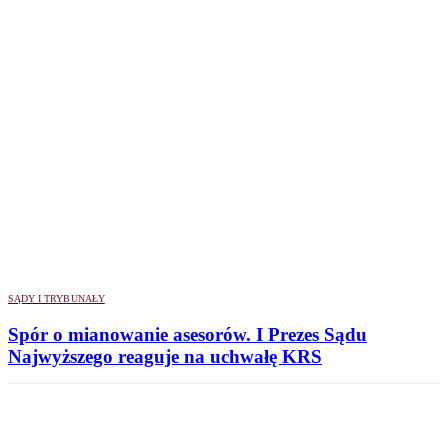
SĄDY I TRYBUNAŁY
Spór o mianowanie asesorów. I Prezes Sądu
Najwyższego reaguje na uchwałę KRS