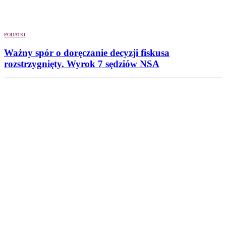
PODATKI
Ważny spór o doręczanie decyzji fiskusa
rozstrzygnięty. Wyrok 7 sędziów NSA