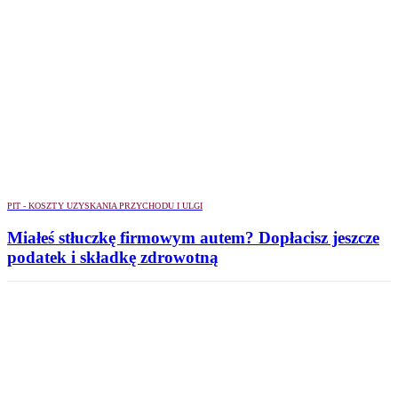
PIT - KOSZTY UZYSKANIA PRZYCHODU I ULGI
Miałeś stłuczkę firmowym autem? Dopłacisz jeszcze
podatek i składkę zdrowotną