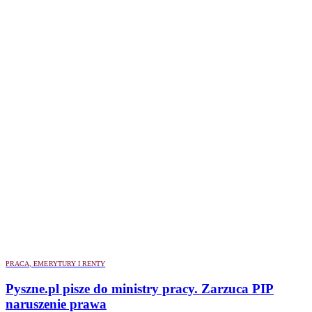
PRACA, EMERYTURY I RENTY
Pyszne.pl pisze do ministry pracy. Zarzuca PIP
naruszenie prawa