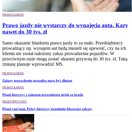
PRAWO KARNE
Prawo jazdy nie wystarczy do wynajęcia auta. Kary
nawet do 30 tys. zł
Samo okazanie blankietu prawa jazdy to za mało. Przedsiębiorcy
prowadzący np. wynajem aut będą musieli się upewnić, czy na ich
klienta nie został nałożony zakaz prowadzenia pojazdów. W
przeciwnym razie mogą zostać ukarani grzywną do 30 tys. zł. Taką
zmianę planuje wprowadzić MS.
PRAWO KARNE
Zakazy prowadzenie pojazdów mają być dłuższe
PRAWO KARNE
Pijani kierowcy z zakazem prowadzenia pójdą za kratki
PRZESTĘPCZOŚĆ
Pijani i naćpani. Polscy kierowcy nagminnie lekceważą zakazy