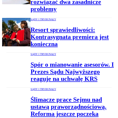
rozwiązać dwa zasadnicze
problemy
SĄDY I TRYBUNAŁY
Resort sprawiedliwości:
Kontrasygnata premiera jest
konieczna
SĄDY I TRYBUNAŁY
Spór o mianowanie asesorów. I
Prezes Sądu Najwyższego
reaguje na uchwałę KRS
SĄDY I TRYBUNAŁY
Ślimacze prace Sejmu nad
ustawą praworządnościową.
Reforma jeszcze poczeka