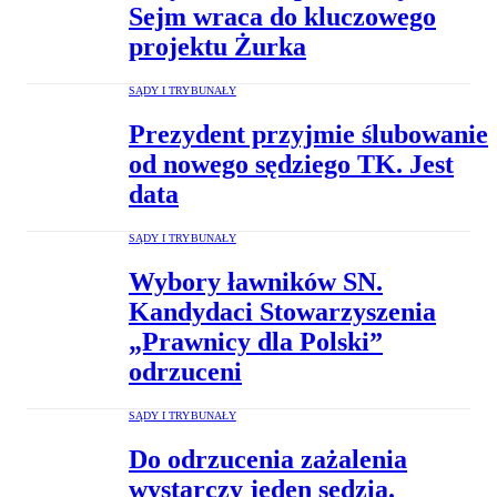
Sejm wraca do kluczowego
projektu Żurka
SĄDY I TRYBUNAŁY
Prezydent przyjmie ślubowanie
od nowego sędziego TK. Jest
data
SĄDY I TRYBUNAŁY
Wybory ławników SN.
Kandydaci Stowarzyszenia
„Prawnicy dla Polski”
odrzuceni
SĄDY I TRYBUNAŁY
Do odrzucenia zażalenia
wystarczy jeden sędzia.