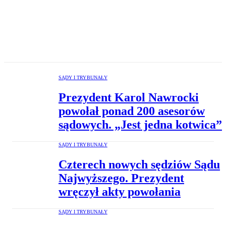
SĄDY I TRYBUNAŁY
Prezydent Karol Nawrocki
powołał ponad 200 asesorów
sądowych. „Jest jedna kotwica”
SĄDY I TRYBUNAŁY
Czterech nowych sędziów Sądu
Najwyższego. Prezydent
wręczył akty powołania
SĄDY I TRYBUNAŁY