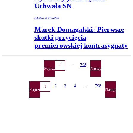
Uchwała SN
RZECZ O PRAWIE
Marek Domagalski: Pierwsze
skutki przycięcia
premierowskiej kontrasygnaty
...
798
1
Poprzednia
Następna
2
3
4
...
798
1
Poprzednia
Następna