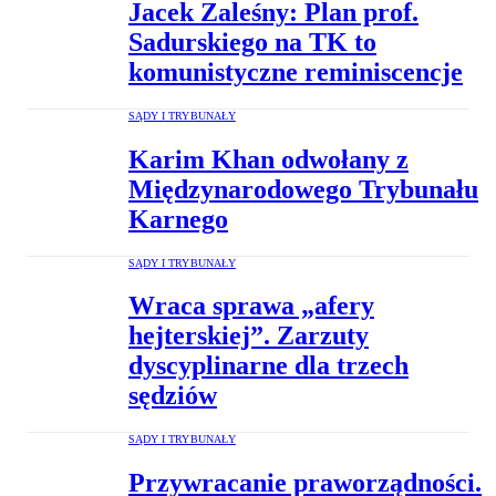
Jacek Zaleśny: Plan prof.
Sadurskiego na TK to
komunistyczne reminiscencje
SĄDY I TRYBUNAŁY
Karim Khan odwołany z
Międzynarodowego Trybunału
Karnego
SĄDY I TRYBUNAŁY
Wraca sprawa „afery
hejterskiej”. Zarzuty
dyscyplinarne dla trzech
sędziów
SĄDY I TRYBUNAŁY
Przywracanie praworządności.