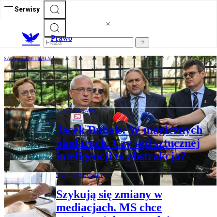
Serwisy
Prawo
SĄDY I TRYBUNAŁY
Sędzia TK Sławomir Patyra: Jestem
zawiedziony postawą dzisiejszej koalicji
RZECZ O PRAWIE
Jacek Dubois: W magicznych
okularach. Czy sąd sztucznej
inteligencji to abstrakcja?
SĄDY I TRYBUNAŁY
Szykują się zmiany w
mediacjach. MS chce