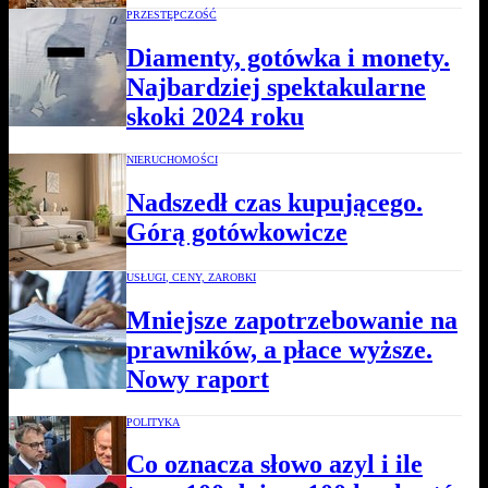
PRZESTĘPCZOŚĆ
Diamenty, gotówka i monety.
Najbardziej spektakularne
skoki 2024 roku
NIERUCHOMOŚCI
Nadszedł czas kupującego.
Górą gotówkowicze
USŁUGI, CENY, ZAROBKI
Mniejsze zapotrzebowanie na
prawników, a płace wyższe.
Nowy raport
POLITYKA
Co oznacza słowo azyl i ile