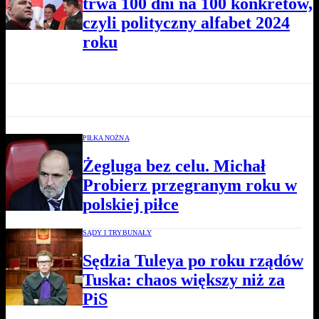
trwa 100 dni na 100 konkretów,
czyli polityczny alfabet 2024
roku
PIŁKA NOŻNA
Żegluga bez celu. Michał
Probierz przegranym roku w
polskiej piłce
SĄDY I TRYBUNAŁY
Sędzia Tuleya po roku rządów
Tuska: chaos większy niż za
PiS