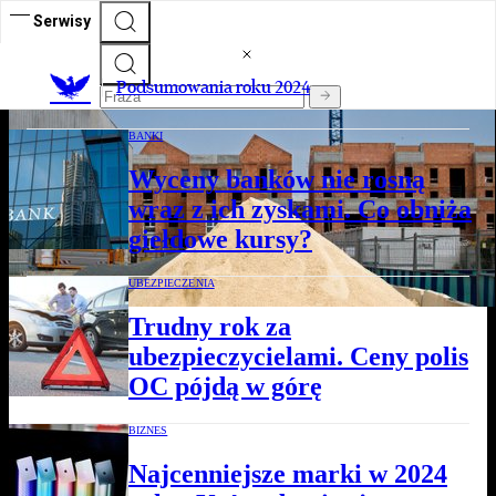
NIERUCHOMOŚCI
Serwisy
Dlaczego wciąż powstają
mikrokawalerki?
Podsumowania roku 2024
BANKI
Wyceny banków nie rosną
wraz z ich zyskami. Co obniża
giełdowe kursy?
UBEZPIECZENIA
Trudny rok za
ubezpieczycielami. Ceny polis
OC pójdą w górę
BIZNES
Najcenniejsze marki w 2024