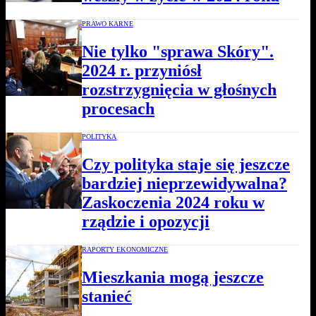
PRAWO KARNE
Nie tylko "sprawa Skóry".
2024 r. przyniósł
rozstrzygnięcia w głośnych
procesach
POLITYKA
Czy polityka staje się jeszcze
bardziej nieprzewidywalna?
Zaskoczenia 2024 roku w
rządzie i opozycji
RAPORTY EKONOMICZNE
Mieszkania mogą jeszcze
stanieć