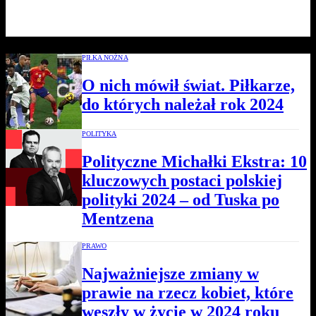
PIŁKA NOŻNA
O nich mówił świat. Piłkarze,
do których należał rok 2024
POLITYKA
Polityczne Michałki Ekstra: 10
kluczowych postaci polskiej
polityki 2024 – od Tuska po
Mentzena
PRAWO
Najważniejsze zmiany w
prawie na rzecz kobiet, które
weszły w życie w 2024 roku