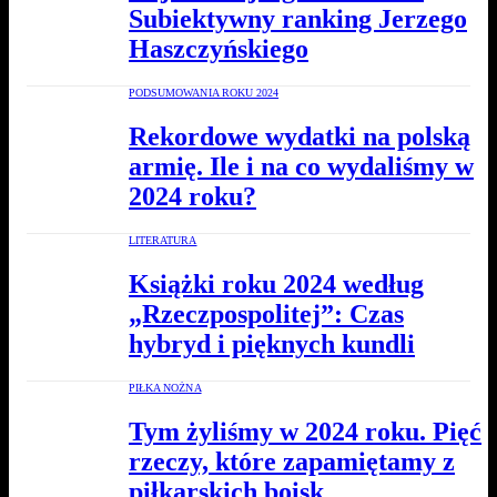
Subiektywny ranking Jerzego
Haszczyńskiego
PODSUMOWANIA ROKU 2024
Rekordowe wydatki na polską
armię. Ile i na co wydaliśmy w
2024 roku?
LITERATURA
Książki roku 2024 według
„Rzeczpospolitej”: Czas
hybryd i pięknych kundli
PIŁKA NOŻNA
Tym żyliśmy w 2024 roku. Pięć
rzeczy, które zapamiętamy z
piłkarskich boisk