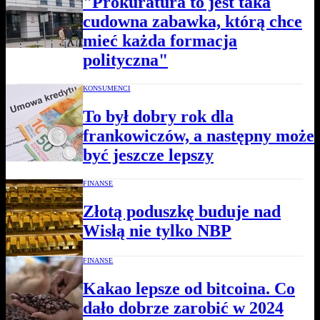
"Prokuratura to jest taka
cudowna zabawka, którą chce
mieć każda formacja
polityczna"
KONSUMENCI
To był dobry rok dla
frankowiczów, a następny może
być jeszcze lepszy
FINANSE
Złotą poduszkę buduje nad
Wisłą nie tylko NBP
FINANSE
Kakao lepsze od bitcoina. Co
dało dobrze zarobić w 2024