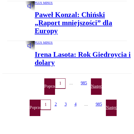
PLUS MINUS
Paweł Konzal: Chiński
„Raport mniejszości” dla
Europy
PLUS MINUS
Irena Lasota: Rok Giedroycia i
dolary
...
985
1
Poprzednia
Następna
2
3
4
...
985
1
Poprzednia
Następna