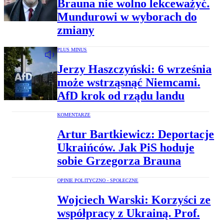
Brauna nie wolno lekceważyć.
Mundurowi w wyborach do
zmiany
PLUS MINUS
Jerzy Haszczyński: 6 września
może wstrząsnąć Niemcami.
AfD krok od rządu landu
KOMENTARZE
Artur Bartkiewicz: Deportacje
Ukraińców. Jak PiS hoduje
sobie Grzegorza Brauna
OPINIE POLITYCZNO - SPOŁECZNE
Wojciech Warski: Korzyści ze
współpracy z Ukrainą. Prof.