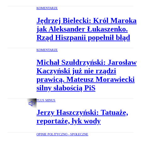
KOMENTARZE
Jędrzej Bielecki: Król Maroka
jak Aleksander Łukaszenko.
Rząd Hiszpanii popełnił błąd
KOMENTARZE
Michał Szułdrzyński: Jarosław
Kaczyński już nie rządzi
prawicą. Mateusz Morawiecki
silny słabością PiS
PLUS MINUS
Jerzy Haszczyński: Tatuaże,
reportaże, łyk wody
OPINIE POLITYCZNO - SPOŁECZNE