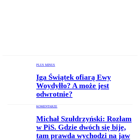
PLUS MINUS
Iga Świątek ofiarą Ewy
Woydyłło? A może jest
odwrotnie?
KOMENTARZE
Michał Szułdrzyński: Rozłam
w PiS. Gdzie dwóch się bije,
tam prawda wychodzi na jaw