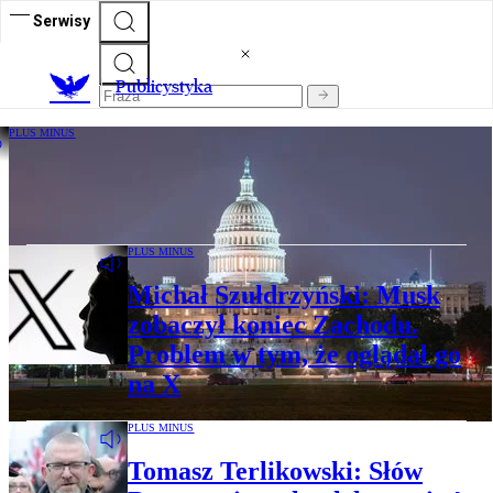
Serwisy
Publicystyka
PLUS MINUS
97 proc. poparcia dla Demokratów w
Waszyngtonie to już niebezpieczny trend
PLUS MINUS
Michał Szułdrzyński: Musk
zobaczył koniec Zachodu.
Problem w tym, że oglądał go
na X
PLUS MINUS
Tomasz Terlikowski: Słów