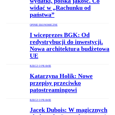
wydatki, polska jakość. Co
widać w „Rachunku od
państwa”
OPINIE EKONOMICZNE
I wiceprezes BGK: Od
redystrybucji do inwestycji.
Nowa architektura budżetowa
UE
RZECZ O PRAWIE
Katarzyna Holik: Nowe
przepisy przeciwko
patostreamingowi
RZECZ O PRAWIE
Jacek Dubois: W magicznych