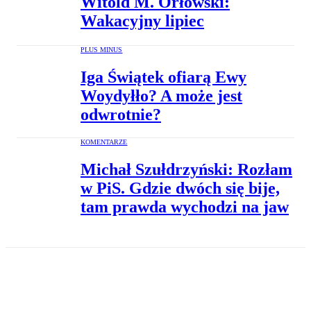
Witold M. Orłowski:
Wakacyjny lipiec
PLUS MINUS
Iga Świątek ofiarą Ewy
Woydyłło? A może jest
odwrotnie?
KOMENTARZE
Michał Szułdrzyński: Rozłam
w PiS. Gdzie dwóch się bije,
tam prawda wychodzi na jaw