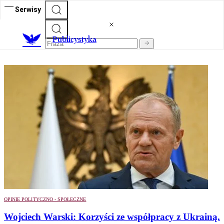
Serwisy
Publicystyka
OPINIE POLITYCZNO - SPOŁECZNE
Wojciech Warski: Korzyści ze współpracy z Ukrainą.