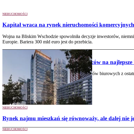
NIERUCHOMOŚCI
Kapitał wraca na rynek nieruchomości komercyjnyc
Wojna na Bliskim Wschodzie spowolniła decyzje inwestorów, niemnie
Europie. Bariera 300 mld euro jest do przebicia.
NIERUCHOMOŚCI
Trwa polowanie najemców na najlepsze 
Spadek aktywności deweloperów biurowych z ostatnic
NIERUCHOMOŚCI
Rynek najmu mieszkań się równoważy, ale dalej nie j
NIERUCHOMOŚCI