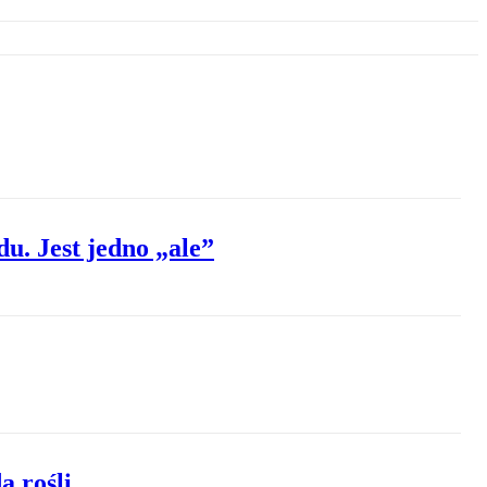
u. Jest jedno „ale”
ą rośli