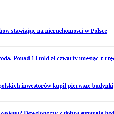
hów stawiając na nieruchomości w Polsce
da. Ponad 13 mld zł czwarty miesiąc z rzęd
olskich inwestorów kupił pierwsze budynki
 zasięgu? Deweloperzy z dobrą strategią będ