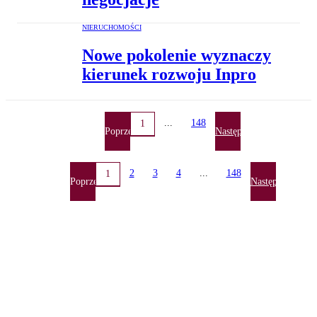
NIERUCHOMOŚCI
Nowe pokolenie wyznaczy
kierunek rozwoju Inpro
...
148
1
Poprzednia
Następna
2
3
4
...
148
1
Poprzednia
Następna