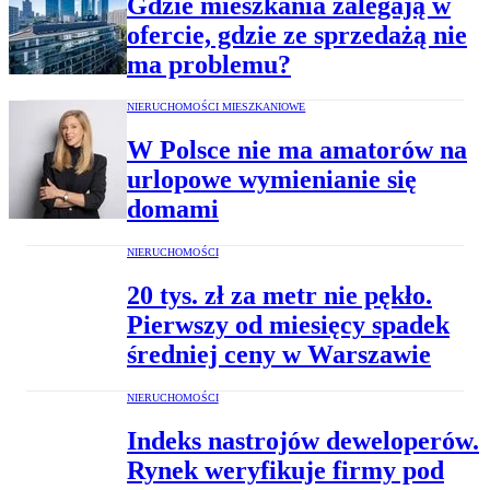
Gdzie mieszkania zalegają w
ofercie, gdzie ze sprzedażą nie
ma problemu?
NIERUCHOMOŚCI MIESZKANIOWE
W Polsce nie ma amatorów na
urlopowe wymienianie się
domami
NIERUCHOMOŚCI
20 tys. zł za metr nie pękło.
Pierwszy od miesięcy spadek
średniej ceny w Warszawie
NIERUCHOMOŚCI
Indeks nastrojów deweloperów.
Rynek weryfikuje firmy pod