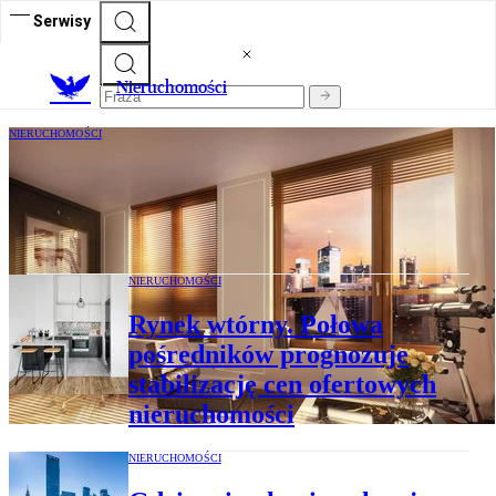
Serwisy
Nieruchomości
NIERUCHOMOŚCI
Rynek najmu mieszkań się równoważy,
ale dalej nie jest łatwo dostępny
finansowo
NIERUCHOMOŚCI
Rynek wtórny. Połowa
pośredników prognozuje
stabilizację cen ofertowych
nieruchomości
NIERUCHOMOŚCI