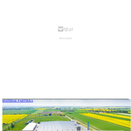
MATERIAŁ PARTNERA
Ponad 30 lat PepsiCo w Polsce: trzy
dekady rozwoju i nowe inwestycje