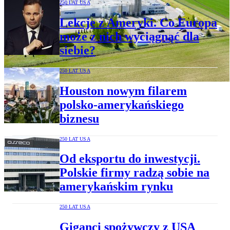
250 LAT USA
Lekcje z Ameryki. Co Europa
może z nich wyciągnąć dla
siebie?
250 LAT USA
Houston nowym filarem
polsko-amerykańskiego
biznesu
250 LAT USA
Od eksportu do inwestycji.
Polskie firmy radzą sobie na
amerykańskim rynku
250 LAT USA
Giganci spożywczy z USA