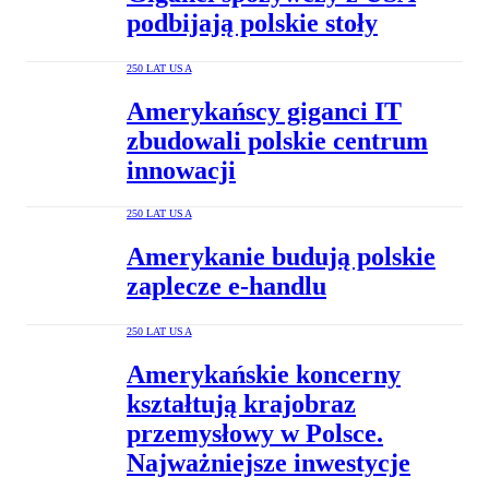
podbijają polskie stoły
250 LAT USA
Amerykańscy giganci IT
zbudowali polskie centrum
innowacji
250 LAT USA
Amerykanie budują polskie
zaplecze e-handlu
250 LAT USA
Amerykańskie koncerny
kształtują krajobraz
przemysłowy w Polsce.
Najważniejsze inwestycje