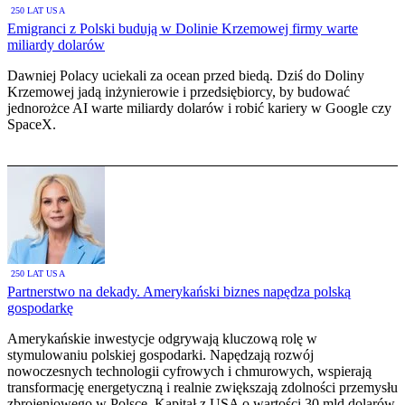
250 LAT USA
Emigranci z Polski budują w Dolinie Krzemowej firmy warte
miliardy dolarów
Dawniej Polacy uciekali za ocean przed biedą. Dziś do Doliny
Krzemowej jadą inżynierowie i przedsiębiorcy, by budować
jednorożce AI warte miliardy dolarów i robić kariery w Google czy
SpaceX.
250 LAT USA
Partnerstwo na dekady. Amerykański biznes napędza polską
gospodarkę
Amerykańskie inwestycje odgrywają kluczową rolę w
stymulowaniu polskiej gospodarki. Napędzają rozwój
nowoczesnych technologii cyfrowych i chmurowych, wspierają
transformację energetyczną i realnie zwiększają zdolności przemysłu
zbrojeniowego w Polsce. Kapitał z USA o wartości 30 mld dolarów