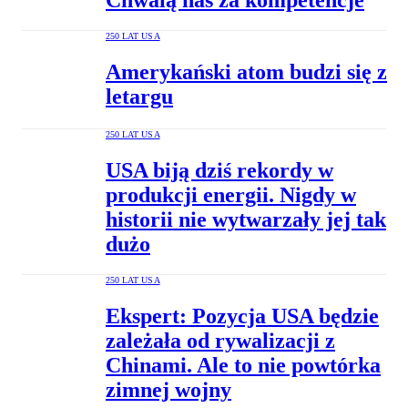
Chwalą nas za kompetencje
250 LAT USA
Amerykański atom budzi się z
letargu
250 LAT USA
USA biją dziś rekordy w
produkcji energii. Nigdy w
historii nie wytwarzały jej tak
dużo
250 LAT USA
Ekspert: Pozycja USA będzie
zależała od rywalizacji z
Chinami. Ale to nie powtórka
zimnej wojny