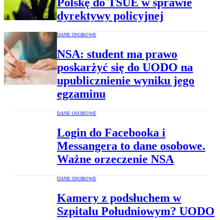
Polskę do TSUE w sprawie
dyrektywy policyjnej
DANE OSOBOWE
NSA: student ma prawo
poskarżyć się do UODO na
upublicznienie wyniku jego
egzaminu
DANE OSOBOWE
Login do Facebooka i
Messangera to dane osobowe.
Ważne orzeczenie NSA
DANE OSOBOWE
Kamery z podsłuchem w
Szpitalu Południowym? UODO