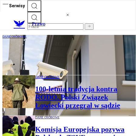
Serwisy
Prawo
DANE OSOBOWE
Pierwsza taka kara w Polsce. Właściciel
słono zapłaci za kamery wycelowane w
sąsiadów i drogę
DANE OSOBOWE
100-letnia tradycja kontra
RODO. Polski Związek
Łowiecki przegrał w sądzie
DANE OSOBOWE
Komisja Europejska pozywa