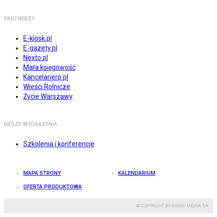
PARTNERZY
E-kiosk.pl
E-gazety.pl
Nexto.pl
Mała księgowość
Kancelarierp.pl
Wieści Rolnicze
Życie Warszawy
NASZE WYDARZENIA
Szkolenia i konferencje
MAPA STRONY
KALENDARIUM
OFERTA PRODUKTOWA
© COPYRIGHT BY GREMI MEDIA SA