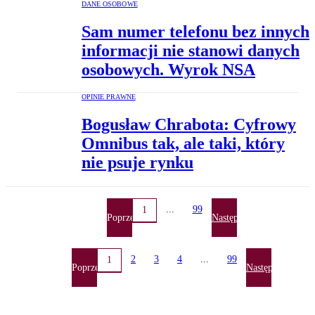
DANE OSOBOWE
Sam numer telefonu bez innych
informacji nie stanowi danych
osobowych. Wyrok NSA
OPINIE PRAWNE
Bogusław Chrabota: Cyfrowy
Omnibus tak, ale taki, który
nie psuje rynku
...
99
1
Poprzednia
Następna
2
3
4
...
99
1
Poprzednia
Następna