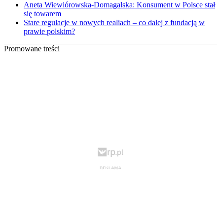
Aneta Wiewiórowska-Domagalska: Konsument w Polsce stał
się towarem
Stare regulacje w nowych realiach – co dalej z fundacją w
prawie polskim?
Promowane treści