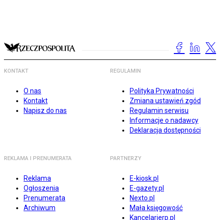
KONTAKT
REGULAMIN
O nas
Polityka Prywatności
Kontakt
Zmiana ustawień zgód
Napisz do nas
Regulamin serwisu
Informacje o nadawcy
Deklaracja dostępności
REKLAMA I PRENUMERATA
PARTNERZY
Reklama
E-kiosk.pl
Ogłoszenia
E-gazety.pl
Prenumerata
Nexto.pl
Archiwum
Mała księgowość
Kancelarierp.pl