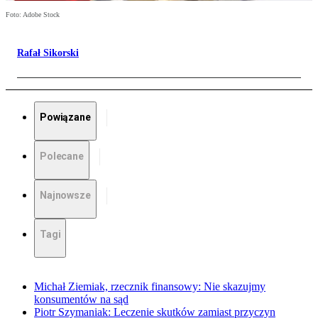
Foto: Adobe Stock
Rafał Sikorski
Powiązane
Polecane
Najnowsze
Tagi
Michał Ziemiak, rzecznik finansowy: Nie skazujmy
konsumentów na sąd
Piotr Szymaniak: Leczenie skutków zamiast przyczyn