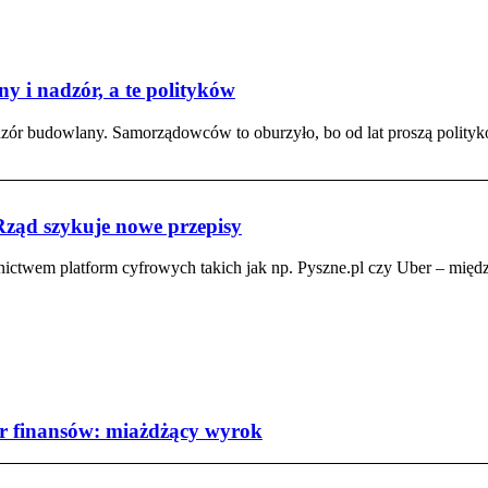
 i nadzór, a te polityków
zór budowlany. Samorządowców to oburzyło, bo od lat proszą polityk
Rząd szykuje nowe przepisy
nictwem platform cyfrowych takich jak np. Pyszne.pl czy Uber – mię
er finansów: miażdżący wyrok