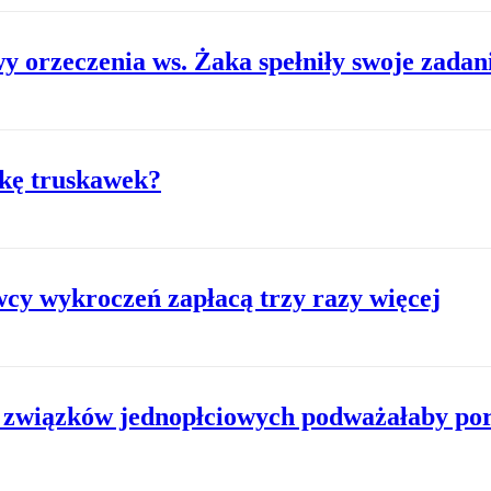
 orzeczenia ws. Żaka spełniły swoje zadan
łkę truskawek?
cy wykroczeń zapłacą trzy razy więcej
 związków jednopłciowych podważałaby po