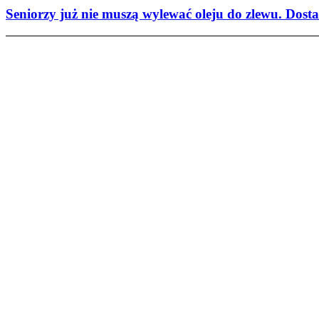
Seniorzy już nie muszą wylewać oleju do zlewu. Dosta