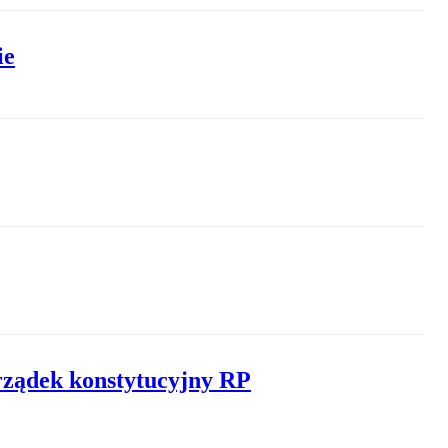
ie
rządek konstytucyjny RP