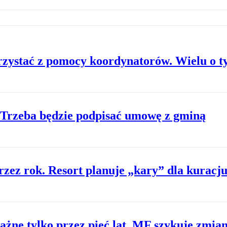
rzystać z pomocy koordynatorów. Wielu o t
 Trzeba będzie podpisać umowę z gminą
zez rok. Resort planuje „kary” dla kuracj
ażne tylko przez pięć lat. MF szykuje zmia