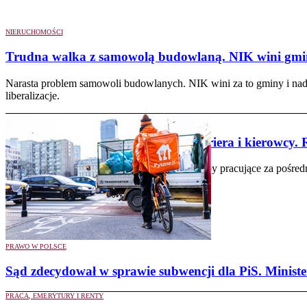
NIERUCHOMOŚCI
Trudna walka z samowolą budowlaną. NIK wini gminy
Narasta problem samowoli budowlanych. NIK wini za to gminy i nad
liberalizacje.
PRACA, EMERYTURY I RENTY
Umowa o pracę dla kuriera i kierowcy. 
Rząd chce objąć ochroną osoby pracujące za pośred
prowadzenia biznesu.
PRAWO W POLSCE
Sąd zdecydował w sprawie subwencji dla PiS. Minist
PRACA, EMERYTURY I RENTY