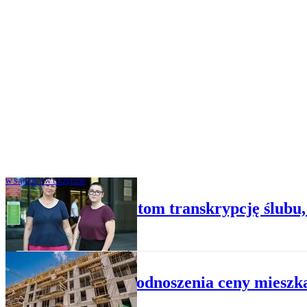
W SĄDZIE I W URZĘDZIE
Urząd wydał kobietom transkrypcję ślubu, 
NIERUCHOMOŚCI
Zakaz podnoszenia ceny mieszka