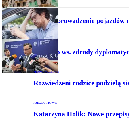
PRAWO KARNE
Zakazy prowadzenie pojazdów ma
PRAWO KARNE
Śledztwo ws. zdrady dyplomatyc
PRAWO RODZINNE
Rozwiedzeni rodzice podzielą si
RZECZ O PRAWIE
Katarzyna Holik: Nowe przepis