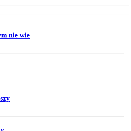
ym nie wie
uszy
ny