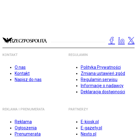
KONTAKT
REGULAMIN
O nas
Polityka Prywatności
Kontakt
Zmiana ustawień zgód
Napisz do nas
Regulamin serwisu
Informacje o nadawcy
Deklaracja dostępności
REKLAMA I PRENUMERATA
PARTNERZY
Reklama
E-kiosk.pl
Ogłoszenia
E-gazety.pl
Prenumerata
Nexto.pl