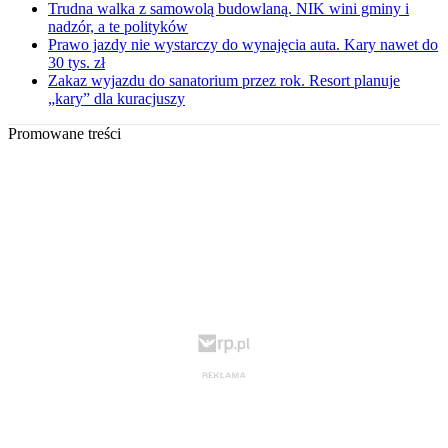
Trudna walka z samowolą budowlaną. NIK wini gminy i
nadzór, a te polityków
Prawo jazdy nie wystarczy do wynajęcia auta. Kary nawet do
30 tys. zł
Zakaz wyjazdu do sanatorium przez rok. Resort planuje
„kary” dla kuracjuszy
Promowane treści