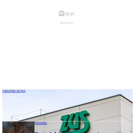
UBEZPIECZENIA
ZUS zaatakowany. Problemy z dostępem
do strony i platformą PUE/eZUS
FINANSE