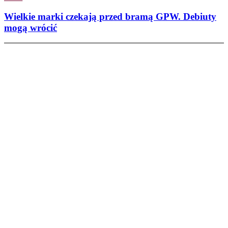
Wielkie marki czekają przed bramą GPW. Debiuty
mogą wrócić