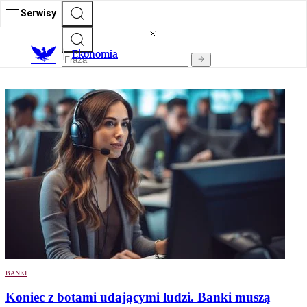
Serwisy
Ekonomia
BANKI
Koniec z botami udającymi ludzi. Banki muszą