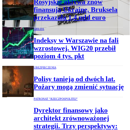
Rosyjskie aktywa znów
finansują Ukrainę. Bruksela
przekazała 1,4 mld euro
GIEŁDA
Indeksy w Warszawie na fali
wzrostowej. WIG20 przebił
poziom 4 tys. pkt
UBEZPIECZENIA
Polisy tanieją od dwóch lat.
Pożary mogą zmienić sytuację
PATRONAT "RZECZPOSPOLITEJ"
Dyrektor finansowy jako
architekt zrównoważonej
strategii. Trzy perspektywy: