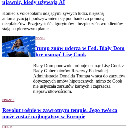
ujawnić, kiedy używają AI
Koniec z voicebotami udającymi żywych ludzi, niejasną
automatyzacją i podszywaniem się pod banki za pomocą
deepfake’ów. Przejrzystość algorytmów i bezpieczeństwo klientów
stają na pierwszym planie.
FINANSE
Trump znów uderza w Fed. Biały Dom
chce usunąć Lisę Cook
Biały Dom ponownie próbuje usunąć Lisę Cook z
Rady Gubernatorów Rezerwy Federalnej.
Administracja Donalda Trumpa wraca do zarzutów
dotyczących umów hipotecznych, mimo że Cook
nie usłyszała zarzutów karnych i zaprzecza
nieprawidłowościom.
FINANSE
Revolut rośnie w zawrotnym tempie. Jego twórca
może zostać najbogatszy w Europie
GIEŁDA