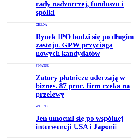
rady nadzorczej, funduszu i
spółki
GIEŁDA
Rynek IPO budzi się po długim
zastoju. GPW przyciąga
nowych kandydatów
FINANSE
Zatory płatnicze uderzają w
biznes. 87 proc. firm czeka na
przelewy
WALUTY
Jen umocnił się po wspólnej
interwencji USA i Japonii