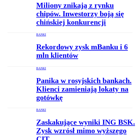
Miliony znikają z rynku
chipów. Inwestorzy boją się
chińskiej konkurencji
BANKI
Rekordowy zysk mBanku i 6
mln klientów
BANKI
Panika w rosyjskich bankach.
Klienci zamieniają lokaty na
gotówkę
BANKI
Zaskakujące wyniki ING BSK.
Zysk wzrósł mimo wyższego
CIT