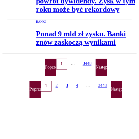
powrót dywidendy. Zysk w tym
roku może być rekordowy
BANKI
Ponad 9 mld zł zysku. Banki
znów zaskoczą wynikami
...
3448
1
Poprzednia
Następna
2
3
4
...
3448
1
Poprzednia
Następna