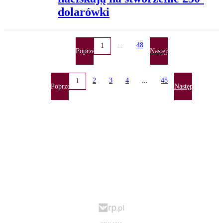
dolarówki
...
48
1
Poprzednia
Następna
2
3
4
...
48
1
Poprzednia
Następna