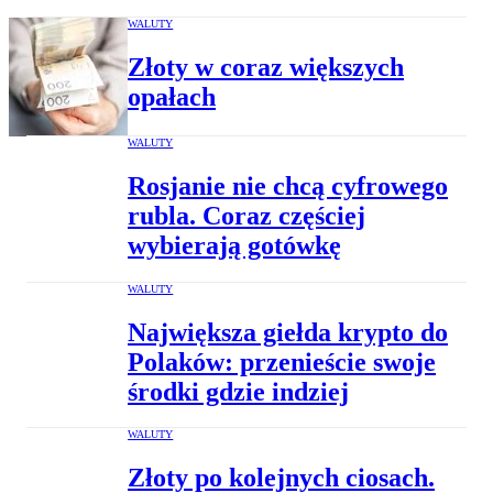
WALUTY
Złoty w coraz większych
opałach
WALUTY
Rosjanie nie chcą cyfrowego
rubla. Coraz częściej
wybierają gotówkę
WALUTY
Największa giełda krypto do
Polaków: przenieście swoje
środki gdzie indziej
WALUTY
Złoty po kolejnych ciosach.