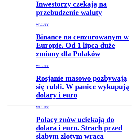
Inwestorzy czekają na
przebudzenie waluty
WALUTY
Binance na cenzurowanym w
Europie. Od 1 lipca duże
zmiany dla Polaków
WALUTY
Rosjanie masowo pozbywają
się rubli. W panice wykupują
dolary i euro
WALUTY
Polacy znów uciekają do
dolara i euro. Strach przed
słabym złotym wraca