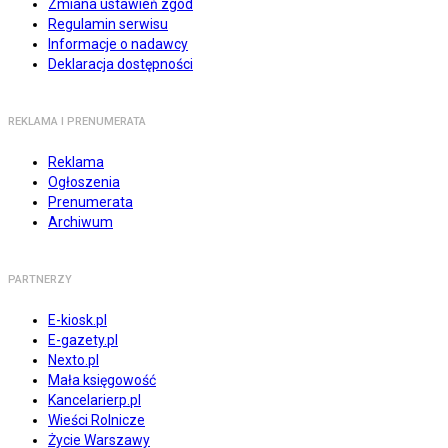
Zmiana ustawień zgód
Regulamin serwisu
Informacje o nadawcy
Deklaracja dostępności
REKLAMA I PRENUMERATA
Reklama
Ogłoszenia
Prenumerata
Archiwum
PARTNERZY
E-kiosk.pl
E-gazety.pl
Nexto.pl
Mała księgowość
Kancelarierp.pl
Wieści Rolnicze
Życie Warszawy