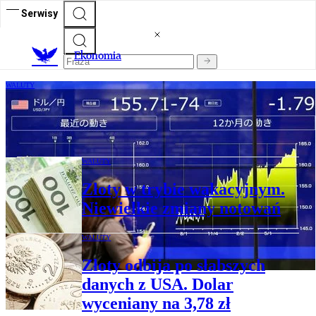
Serwisy
Ekonomia
WALUTY
Jen umocnił się po wspólnej interwencji
USA i Japonii
WALUTY
Złoty w trybie wakacyjnym.
Niewielkie zmiany notowań
WALUTY
Złoty odbija po słabszych
danych z USA. Dolar
wyceniany na 3,78 zł