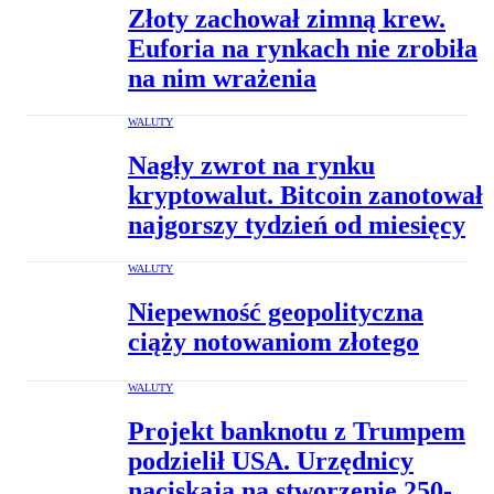
Złoty zachował zimną krew.
Euforia na rynkach nie zrobiła
na nim wrażenia
WALUTY
Nagły zwrot na rynku
kryptowalut. Bitcoin zanotował
najgorszy tydzień od miesięcy
WALUTY
Niepewność geopolityczna
ciąży notowaniom złotego
WALUTY
Projekt banknotu z Trumpem
podzielił USA. Urzędnicy
naciskają na stworzenie 250-