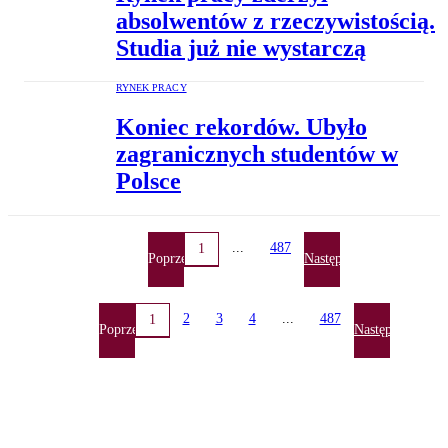
absolwentów z rzeczywistością.
Studia już nie wystarczą
RYNEK PRACY
Koniec rekordów. Ubyło
zagranicznych studentów w
Polsce
...
487
1
Poprzednia
Następna
2
3
4
...
487
1
Poprzednia
Następna