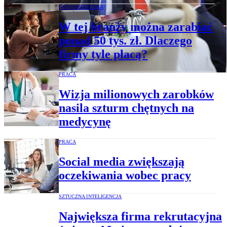
WYNAGRODZENIA
W tej branży można zarabiać
ponad 50 tys. zł. Dlaczego
firmy tyle płacą?
PRACA
Wizja milionowych zarobków
nasila szturm chętnych na
medycynę
PRACA
Social media zwiększają
oczekiwania wobec pracy
SZTUCZNA INTELIGENCJA
Największa firma rekrutacyjna