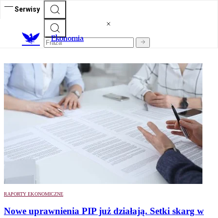
Serwisy
Ekonomia
RAPORTY EKONOMICZNE
Nowe uprawnienia PIP już działają. Setki skarg w