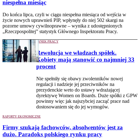
niespełna miesiąc
Do końca lipca, czyli w ciągu niespełna miesiąca od wejścia w
życie nowych uprawnień PIP, wpłynęły do niej 502 skargi na
pozorne umowy cywilnoprawne – wynika z udostępnionych
„Rzeczpospolitej” statystyk Głównego Inspektoratu Pracy.
RYNEK PRACY
Rewolucja we władzach spółek.
Kobiety mają stanowić co najmniej 33
procent
Nie spełniły się obawy zwolenników nowej
regulacji i nadzieje jej przeciwników na
prezydenckie weto do ustawy wdrażającej
dyrektywę Women on Boards. Duże spółki z GPW
powinny więc jak najszybciej zacząć prace nad
dostosowaniem się do jej wymogów.
RAPORTY EKONOMICZNE
Firmy szukają fachowców, absolwentów jest za
dużo. Paradoks polskiego rynku pracy