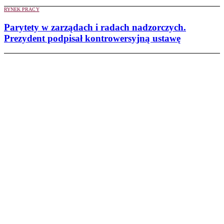
RYNEK PRACY
Parytety w zarządach i radach nadzorczych.
Prezydent podpisał kontrowersyjną ustawę