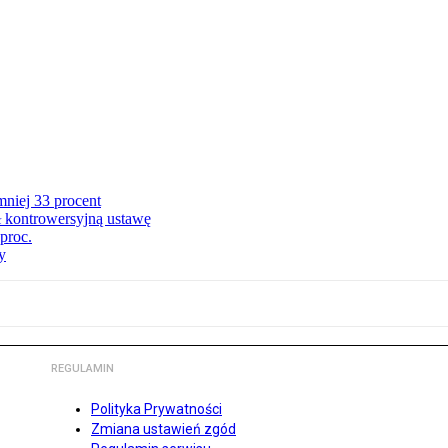
niej 33 procent
ł kontrowersyjną ustawę
proc.
y
REGULAMIN
Polityka Prywatności
Zmiana ustawień zgód