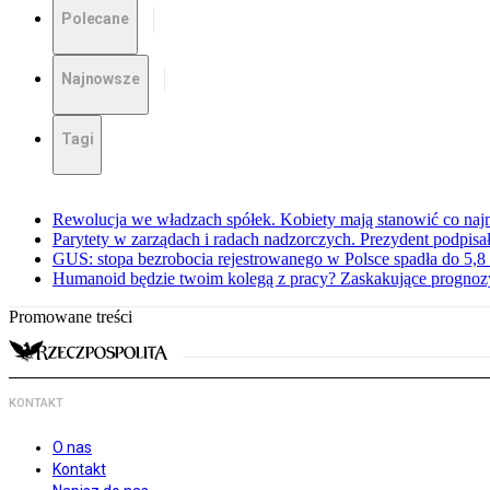
Polecane
Najnowsze
Tagi
Rewolucja we władzach spółek. Kobiety mają stanowić co najm
Parytety w zarządach i radach nadzorczych. Prezydent podpisa
GUS: stopa bezrobocia rejestrowanego w Polsce spadła do 5,8 
Humanoid będzie twoim kolegą z pracy? Zaskakujące prognoz
Promowane treści
KONTAKT
O nas
Kontakt