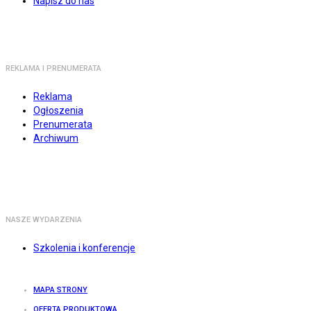
Napisz do nas
REKLAMA I PRENUMERATA
Reklama
Ogłoszenia
Prenumerata
Archiwum
NASZE WYDARZENIA
Szkolenia i konferencje
MAPA STRONY
OFERTA PRODUKTOWA