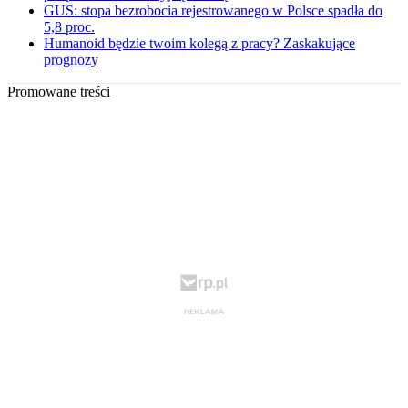
GUS: stopa bezrobocia rejestrowanego w Polsce spadła do
5,8 proc.
Humanoid będzie twoim kolegą z pracy? Zaskakujące
prognozy
Promowane treści