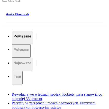
Foto: Adobe Stock
Anita Błaszczak
Powiązane
Polecane
Najnowsze
Tagi
Rewolucja we władzach spółek. Kobiety mają stanowić co
najmniej 33 procent
Parytety w zarządach i radach nadzorczych. Prezydent
podpisał kontrowersyjną ustawę