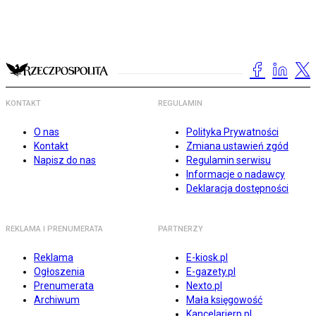
KONTAKT
REGULAMIN
O nas
Polityka Prywatności
Kontakt
Zmiana ustawień zgód
Napisz do nas
Regulamin serwisu
Informacje o nadawcy
Deklaracja dostępności
REKLAMA I PRENUMERATA
PARTNERZY
Reklama
E-kiosk.pl
Ogłoszenia
E-gazety.pl
Prenumerata
Nexto.pl
Archiwum
Mała księgowość
Kancelarierp.pl