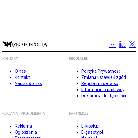
KONTAKT
REGULAMIN
O nas
Polityka Prywatności
Kontakt
Zmiana ustawień zgód
Napisz do nas
Regulamin serwisu
Informacje o nadawcy
Deklaracja dostępności
REKLAMA I PRENUMERATA
PARTNERZY
Reklama
E-kiosk.pl
Ogłoszenia
E-gazety.pl