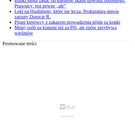
Banki mogą żądać od klientów skanu dowodu osobistego.
Prawnicy: jest pewne „ale”
Leki na Hashimoto, które nie leczą. Prokuratura stawia
zarzuty Dorocie R.
Pijani kierowcy z zakazem prowadzenia pójdą za kratki
Mniej osób za kratami niż za PiS, ale znów przybywa
więźniów
Promowane treści