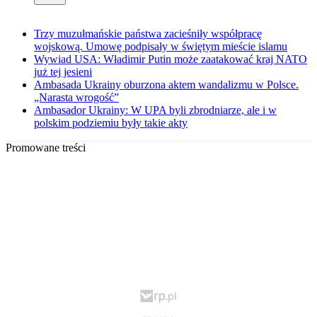
Trzy muzułmańskie państwa zacieśniły współpracę
wojskową. Umowę podpisały w świętym mieście islamu
Wywiad USA: Władimir Putin może zaatakować kraj NATO
już tej jesieni
Ambasada Ukrainy oburzona aktem wandalizmu w Polsce.
„Narasta wrogość”
Ambasador Ukrainy: W UPA byli zbrodniarze, ale i w
polskim podziemiu były takie akty
Promowane treści