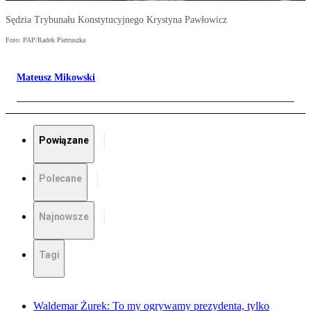
Sędzia Trybunału Konstytucyjnego Krystyna Pawłowicz
Foto: PAP/Radek Pietruszka
Mateusz Mikowski
Powiązane
Polecane
Najnowsze
Tagi
Waldemar Żurek: To my ogrywamy prezydenta, tylko