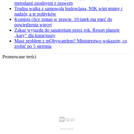
metodami zgodnymi z prawem
Trudna walka z samowolą budowlaną. NIK wini gminy i
nadzór, a te polityków
Komisja chce zmian w prawie. 10-latek ma mieć do
powiedzenia więcej
Zakaz wyjazdu do sanatorium przez rok. Resort planuje
„kary” dla kuracjuszy
Masz problem z mObywatelem? Ministerstwo wskazuje, co
zrobić po 5 sierpnia
Promowane treści