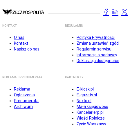
KONTAKT
REGULAMIN
O nas
Polityka Prywatności
Kontakt
Zmiana ustawień zgód
Napisz do nas
Regulamin serwisu
Informacje o nadawcy
Deklaracja dostępności
REKLAMA I PRENUMERATA
PARTNERZY
Reklama
E-kiosk.pl
Ogłoszenia
E-gazety.pl
Prenumerata
Nexto.pl
Archiwum
Mała księgowość
Kancelarierp.pl
Wieści Rolnicze
Życie Warszawy