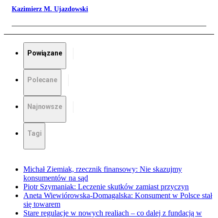
Kazimierz M. Ujazdowski
Powiązane
Polecane
Najnowsze
Tagi
Michał Ziemiak, rzecznik finansowy: Nie skazujmy
konsumentów na sąd
Piotr Szymaniak: Leczenie skutków zamiast przyczyn
Aneta Wiewiórowska-Domagalska: Konsument w Polsce stał
się towarem
Stare regulacje w nowych realiach – co dalej z fundacją w