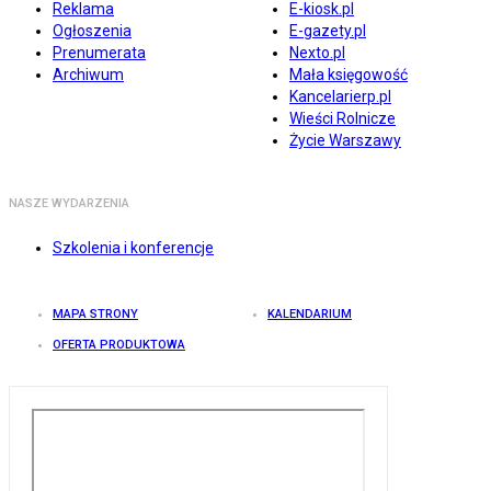
Reklama
E-kiosk.pl
Ogłoszenia
E-gazety.pl
Prenumerata
Nexto.pl
Archiwum
Mała księgowość
Kancelarierp.pl
Wieści Rolnicze
Życie Warszawy
NASZE WYDARZENIA
Szkolenia i konferencje
MAPA STRONY
KALENDARIUM
OFERTA PRODUKTOWA