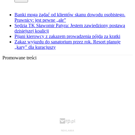
Banki mogą żądać od klientów skanu dowodu osobistego.
Prawnicy: jest pewne „ale”
Sędzia TK Sławomir Patyra: Jestem zawiedziony postawą
dzisiejszej koalicji
Pijani kierowcy z zakazem prowadzenia pójdą za kratki
Zakaz wyjazdu do sanatorium przez rok. Resort planuje
„kary” dla kuracjuszy
Promowane treści