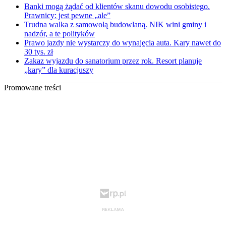
Banki mogą żądać od klientów skanu dowodu osobistego.
Prawnicy: jest pewne „ale”
Trudna walka z samowolą budowlaną. NIK wini gminy i
nadzór, a te polityków
Prawo jazdy nie wystarczy do wynajęcia auta. Kary nawet do
30 tys. zł
Zakaz wyjazdu do sanatorium przez rok. Resort planuje
„kary” dla kuracjuszy
Promowane treści