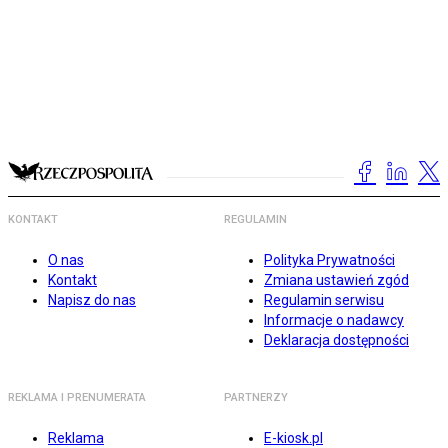
KONTAKT
REGULAMIN
O nas
Polityka Prywatności
Kontakt
Zmiana ustawień zgód
Napisz do nas
Regulamin serwisu
Informacje o nadawcy
Deklaracja dostępności
REKLAMA I PRENUMERATA
PARTNERZY
Reklama
E-kiosk.pl