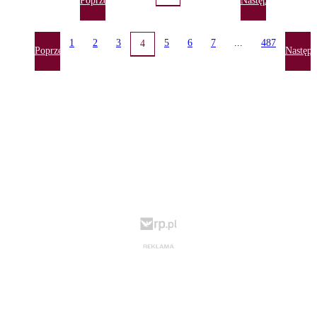
Poprzednia
Następna
1
2
3
5
6
7
...
487
4
Poprzednia
Następn