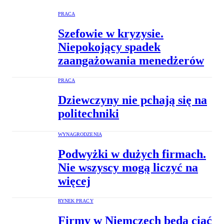
PRACA
Szefowie w kryzysie.
Niepokojący spadek
zaangażowania menedżerów
PRACA
Dziewczyny nie pchają się na
politechniki
WYNAGRODZENIA
Podwyżki w dużych firmach.
Nie wszyscy mogą liczyć na
więcej
RYNEK PRACY
Firmy w Niemczech będą ciąć