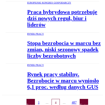
EUROPEJSKI KONGRES GOSPODARCZY
Praca hybrydowa potrzebuje
dziś nowych reguł, biur i
liderów
RYNEK PRACY
Stopa bezrobocia w marcu bez
zmian, niski sezonowy spadek
liczby bezrobotnych
RYNEK PRACY
Rynek pracy stabilny.
Bezrobocie w marcu wyniosło
6,1 proc. według danych GUS
1
...
...
487
4