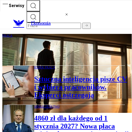
Serwisy
Ekonomia
PRACA
Awans nie daje szczęścia. Wielu
menedżerów wybrałoby dziś inną karierę
RYNEK PRACY
Sztuczna inteligencja pisze CV
i wybiera pracowników.
Eksperci ostrzegają
SPOŁECZEŃSTWO
4860 zł dla każdego od 1
stycznia 2027? Nowa płaca