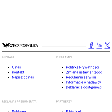
KONTAKT
REGULAMIN
O nas
Polityka Prywatności
Kontakt
Zmiana ustawień zgód
Napisz do nas
Regulamin serwisu
Informacje o nadawcy
Deklaracja dostępności
REKLAMA I PRENUMERATA
PARTNERZY
Reklama
E-kiosk.pl