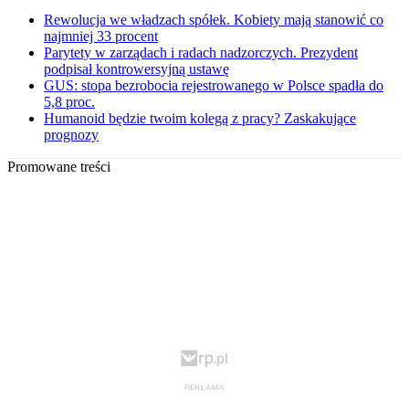
Rewolucja we władzach spółek. Kobiety mają stanowić co
najmniej 33 procent
Parytety w zarządach i radach nadzorczych. Prezydent
podpisał kontrowersyjną ustawę
GUS: stopa bezrobocia rejestrowanego w Polsce spadła do
5,8 proc.
Humanoid będzie twoim kolegą z pracy? Zaskakujące
prognozy
Promowane treści