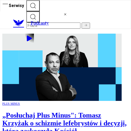
Serwisy
P
odcasty
PLUS MINUS
„Posłuchaj Plus Minus": Tomasz
Krzyżak o schizmie lefebrystów i decyzji,
która zaskoczyła Kościół