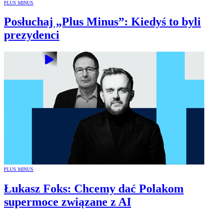
PLUS MINUS
Posłuchaj „Plus Minus”: Kiedyś to byli
prezydenci
PLUS MINUS
Łukasz Foks: Chcemy dać Polakom
supermoce związane z AI