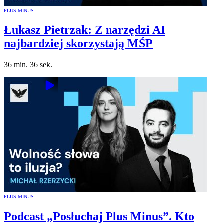
PLUS MINUS
Łukasz Pietrzak: Z narzędzi AI
najbardziej skorzystają MŚP
36 min. 36 sek.
PLUS MINUS
Podcast „Posłuchaj Plus Minus”. Kto