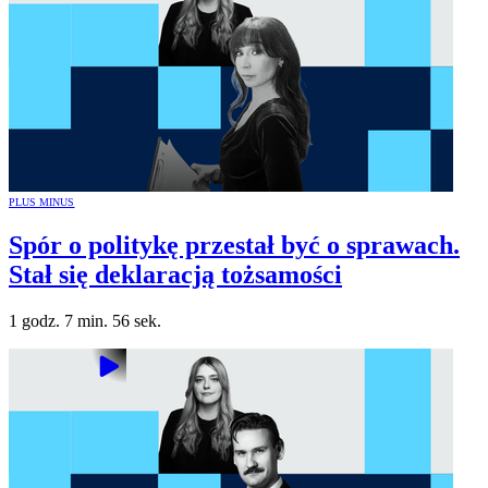
PLUS MINUS
Spór o politykę przestał być o sprawach.
Stał się deklaracją tożsamości
1 godz. 7 min. 56 sek.