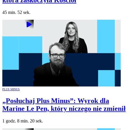
45 min. 52 sek.
PLUS MINUS
„Posłuchaj Plus Minus”: Wyrok dla
Marine Le Pen, który niczego nie zmienił
1 godz. 8 min. 20 sek.