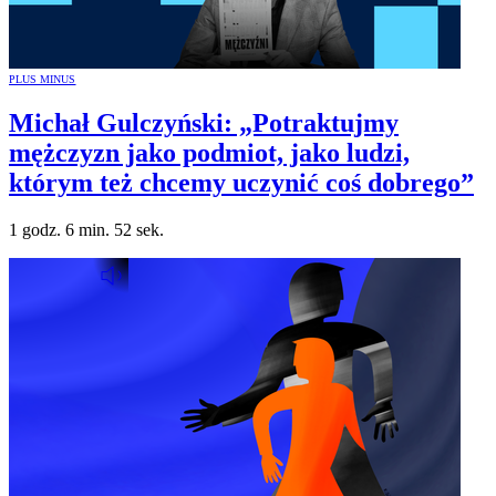
PLUS MINUS
Michał Gulczyński: „Potraktujmy
mężczyzn jako podmiot, jako ludzi,
którym też chcemy uczynić coś dobrego”
1 godz. 6 min. 52 sek.