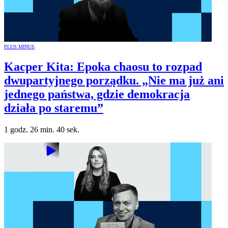
PLUS MINUS
Kacper Kita: Epoka chaosu to rozpad
dwupartyjnego porządku. „Nie ma już ani
jednego państwa, gdzie demokracja
działa po staremu”
1 godz. 26 min. 40 sek.