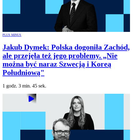
PLUS MINUS
Jakub Dymek: Polska dogoniła Zachód,
ale przejęła też jego problemy. „Nie
można być naraz Szwecją i Koreą
Południową"
1 godz. 3 min. 45 sek.