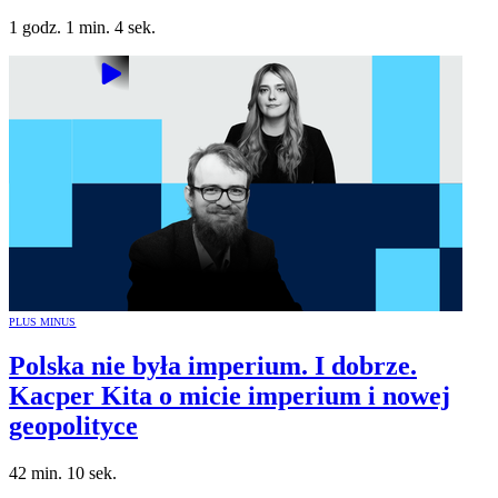
1 godz. 1 min. 4 sek.
PLUS MINUS
Polska nie była imperium. I dobrze.
Kacper Kita o micie imperium i nowej
geopolityce
42 min. 10 sek.