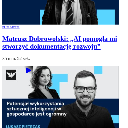
PLUS MINUS
Mateusz Dobrowolski: „AI pomogła mi
stworzyć dokumentację rozwoju”
35 min. 52 sek.