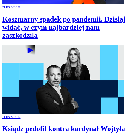
PLUS MINUS
Koszmarny spadek po pandemii. Dzisiaj
widać, w czym najbardziej nam
zaszkodziła
PLUS MINUS
Ksiądz pedofil kontra kardynał Wojtyła