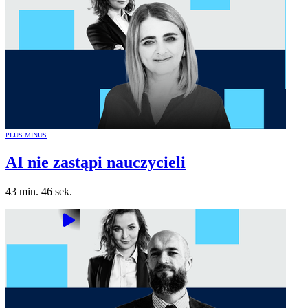
PLUS MINUS
AI nie zastąpi nauczycieli
43 min. 46 sek.