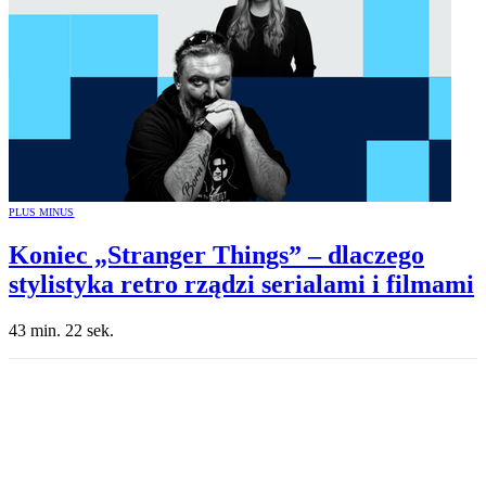
PLUS MINUS
Koniec „Stranger Things” – dlaczego
stylistyka retro rządzi serialami i filmami
43 min. 22 sek.