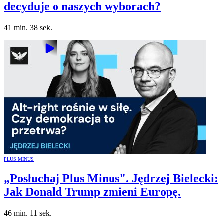
decyduje o naszych wyborach?
41 min. 38 sek.
PLUS MINUS
„Posłuchaj Plus Minus". Jędrzej Bielecki:
Jak Donald Trump zmieni Europę.
46 min. 11 sek.