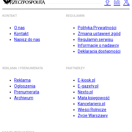
KONTAKT
REGULAMIN
O nas
Polityka Prywatności
Kontakt
Zmiana ustawień zgód
Napisz do nas
Regulamin serwisu
Informacje o nadawcy
Deklaracja dostępności
REKLAMA I PRENUMERATA
PARTNERZY
Reklama
E-kiosk.pl
Ogłoszenia
E-gazety.pl
Prenumerata
Nexto.pl
Archiwum
Mała księgowość
Kancelarierp.pl
Wieści Rolnicze
Życie Warszawy