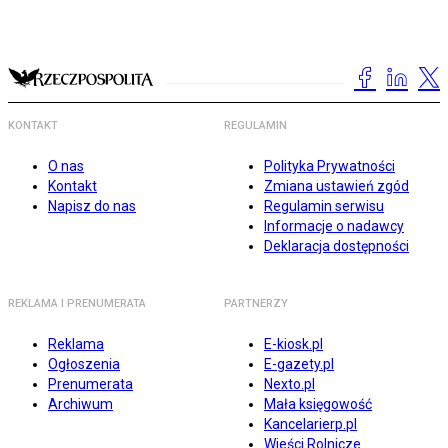
KONTAKT
REGULAMIN
O nas
Polityka Prywatności
Kontakt
Zmiana ustawień zgód
Napisz do nas
Regulamin serwisu
Informacje o nadawcy
Deklaracja dostępności
REKLAMA I PRENUMERATA
PARTNERZY
Reklama
E-kiosk.pl
Ogłoszenia
E-gazety.pl
Prenumerata
Nexto.pl
Archiwum
Mała księgowość
Kancelarierp.pl
Wieści Rolnicze