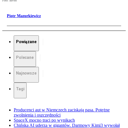
Foto: InPost
Piotr Mazurkiewicz
Powiązane
Polecane
Najnowsze
Tagi
Producenci aut w Niemczech zaciskają pasa. Potężne
zwolnienia i oszczędności
SpaceX mocno traci po wynikach
Chińska AI uderza w gigantów. Darmowy Kimi3 wywołał