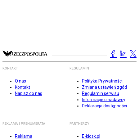
KONTAKT
REGULAMIN
O nas
Polityka Prywatności
Kontakt
Zmiana ustawień zgód
Napisz do nas
Regulamin serwisu
Informacje o nadawcy
Deklaracja dostępności
REKLAMA I PRENUMERATA
PARTNERZY
Reklama
E-kiosk.pl