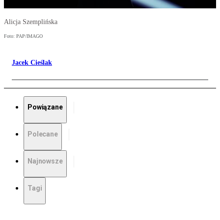
Alicja Szemplińska
Foto: PAP/IMAGO
Jacek Cieślak
Powiązane
Polecane
Najnowsze
Tagi