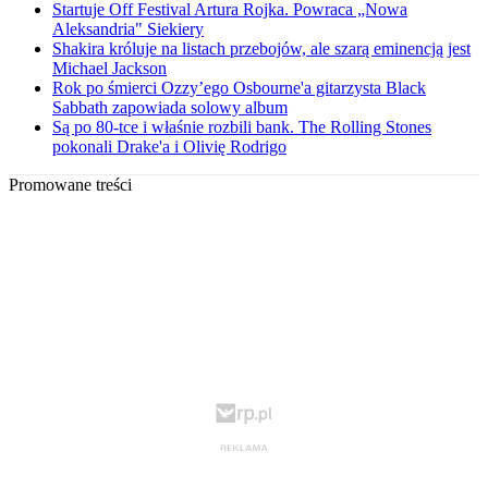
Startuje Off Festival Artura Rojka. Powraca „Nowa
Aleksandria" Siekiery
Shakira króluje na listach przebojów, ale szarą eminencją jest
Michael Jackson
Rok po śmierci Ozzy’ego Osbourne'a gitarzysta Black
Sabbath zapowiada solowy album
Są po 80-tce i właśnie rozbili bank. The Rolling Stones
pokonali Drake'a i Olivię Rodrigo
Promowane treści