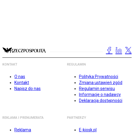
KONTAKT
REGULAMIN
O nas
Polityka Prywatności
Kontakt
Zmiana ustawień zgód
Napisz do nas
Regulamin serwisu
Informacje o nadawcy
Deklaracja dostępności
REKLAMA I PRENUMERATA
PARTNERZY
Reklama
E-kiosk.pl