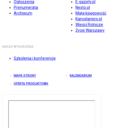
Ogłoszenia
E-gazety.pl
Prenumerata
Nexto.pl
Archiwum
Mała księgowość
Kancelarierp.pl
Wieści Rolnicze
Życie Warszawy
NASZE WYDARZENIA
Szkolenia i konferencje
MAPA STRONY
KALENDARIUM
OFERTA PRODUKTOWA