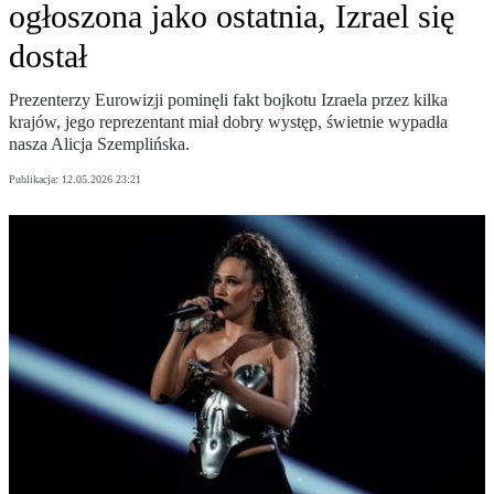
ogłoszona jako ostatnia, Izrael się
dostał
Prezenterzy Eurowizji pominęli fakt bojkotu Izraela przez kilka
krajów, jego reprezentant miał dobry występ, świetnie wypadła
nasza Alicja Szemplińska.
Publikacja:
12.05.2026 23:21