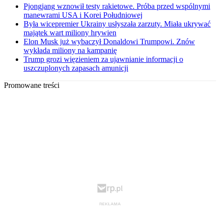
Pjongjang wznowił testy rakietowe. Próba przed wspólnymi
manewrami USA i Korei Południowej
Była wicepremier Ukrainy usłyszała zarzuty. Miała ukrywać
majątek wart miliony hrywien
Elon Musk już wybaczył Donaldowi Trumpowi. Znów
wykłada miliony na kampanię
Trump grozi więzieniem za ujawnianie informacji o
uszczuplonych zapasach amunicji
Promowane treści