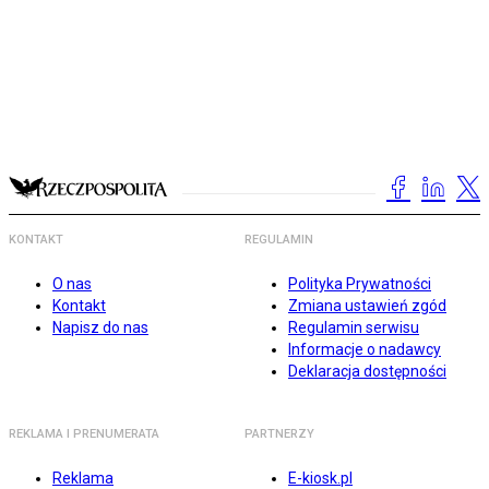
KONTAKT
REGULAMIN
O nas
Polityka Prywatności
Kontakt
Zmiana ustawień zgód
Napisz do nas
Regulamin serwisu
Informacje o nadawcy
Deklaracja dostępności
REKLAMA I PRENUMERATA
PARTNERZY
Reklama
E-kiosk.pl