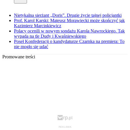
Nietykalna sierżant „Doris”. Drugie życie tajnej policjantki
Prof. Karol Karski: Mateusz Morawiecki może skończyć jak
Kazimierz Marcinkiewicz
Polacy ocenili w nowym sondażu Karola Nawrockiego. Tak
wypada na tle Dudy i Kwaśniewskiego
Poseł Konfederacji o kandydaturze Czarnka na premiera: To
nie mogło się udać
Promowane treści