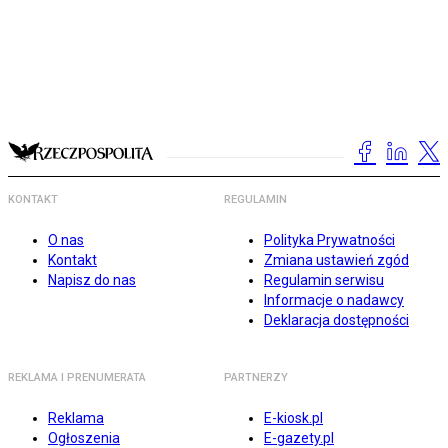
KONTAKT
REGULAMIN
O nas
Polityka Prywatności
Kontakt
Zmiana ustawień zgód
Napisz do nas
Regulamin serwisu
Informacje o nadawcy
Deklaracja dostępności
REKLAMA I PRENUMERATA
PARTNERZY
Reklama
E-kiosk.pl
Ogłoszenia
E-gazety.pl