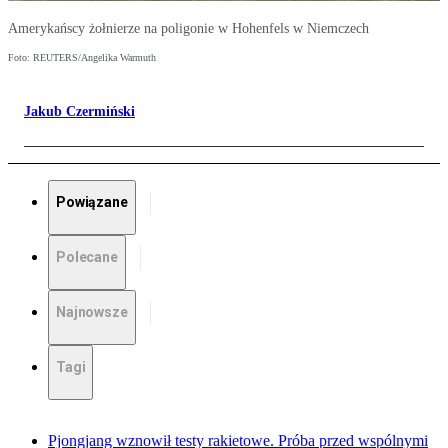
Amerykańscy żołnierze na poligonie w Hohenfels w Niemczech
Foto: REUTERS/Angelika Warmuth
Jakub Czermiński
Powiązane
Polecane
Najnowsze
Tagi
Pjongjang wznowił testy rakietowe. Próba przed wspólnymi