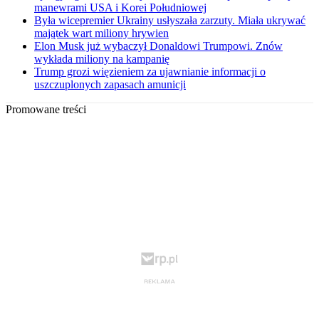
manewrami USA i Korei Południowej
Była wicepremier Ukrainy usłyszała zarzuty. Miała ukrywać
majątek wart miliony hrywien
Elon Musk już wybaczył Donaldowi Trumpowi. Znów
wykłada miliony na kampanię
Trump grozi więzieniem za ujawnianie informacji o
uszczuplonych zapasach amunicji
Promowane treści