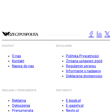
KONTAKT
REGULAMIN
O nas
Polityka Prywatności
Kontakt
Zmiana ustawień zgód
Napisz do nas
Regulamin serwisu
Informacje o nadawcy
Deklaracja dostępności
REKLAMA I PRENUMERATA
PARTNERZY
Reklama
E-kiosk.pl
Ogłoszenia
E-gazety.pl
Prenumerata
Nexto.pl