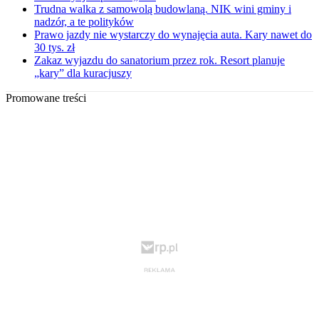
Trudna walka z samowolą budowlaną. NIK wini gminy i
nadzór, a te polityków
Prawo jazdy nie wystarczy do wynajęcia auta. Kary nawet do
30 tys. zł
Zakaz wyjazdu do sanatorium przez rok. Resort planuje
„kary” dla kuracjuszy
Promowane treści