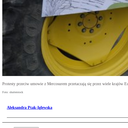
Protesty przeciw umowie z Mercosurem przetaczają się przez wiele krajów E
Foto: shutterstock
Aleksandra Ptak-Iglewska