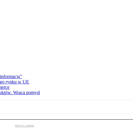
informacja”
wego rynku w UE
merce
duktów. Wraca pomysł
REGULAMIN