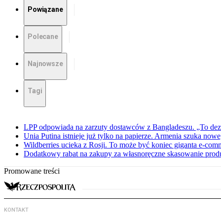
Powiązane
Polecane
Najnowsze
Tagi
LPP odpowiada na zarzuty dostawców z Bangladeszu. „To dez
Unia Putina istnieje już tylko na papierze. Armenia szuka no
Wildberries ucieka z Rosji. To może być koniec giganta e-com
Dodatkowy rabat na zakupy za własnoręczne skasowanie pro
Promowane treści
KONTAKT