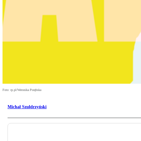
Foto: rp.pl/Weronika Porębska
Michał Szułdrzyński