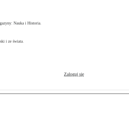
!
azyny: Nauka i Historia.
ki i ze świata.
Zaloguj się