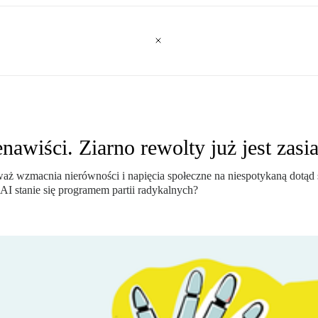
awiści. Ziarno rewolty już jest zasi
ż wzmacnia nierówności i napięcia społeczne na niespotykaną dotąd ska
I stanie się programem partii radykalnych?