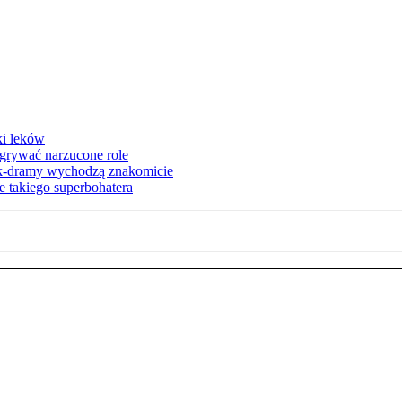
ki leków
dgrywać narzucone role
 k-dramy wychodzą znakomicie
 takiego superbohatera