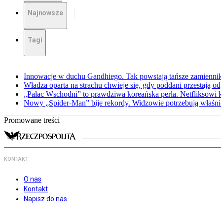
Najnowsze
Tagi
Innowacje w duchu Gandhiego. Tak powstają tańsze zamienni
Władza oparta na strachu chwieje się, gdy poddani przestają o
„Pałac Wschodni” to prawdziwa koreańska perła. Netfliksowi
Nowy „Spider-Man” bije rekordy. Widzowie potrzebują właśnie
Promowane treści
KONTAKT
O nas
Kontakt
Napisz do nas