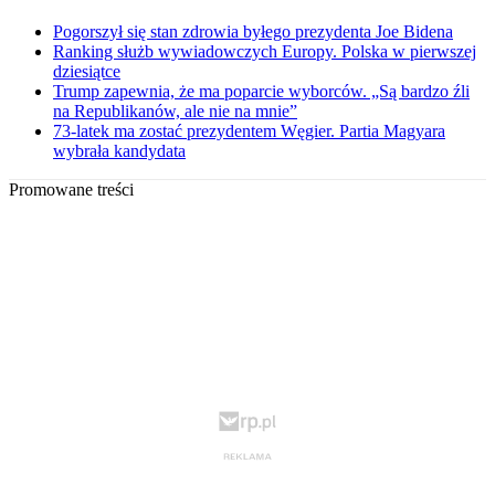
Pogorszył się stan zdrowia byłego prezydenta Joe Bidena
Ranking służb wywiadowczych Europy. Polska w pierwszej
dziesiątce
Trump zapewnia, że ma poparcie wyborców. „Są bardzo źli
na Republikanów, ale nie na mnie”
73-latek ma zostać prezydentem Węgier. Partia Magyara
wybrała kandydata
Promowane treści