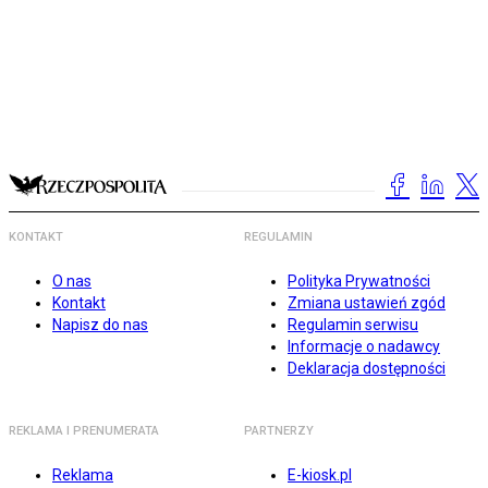
KONTAKT
REGULAMIN
O nas
Polityka Prywatności
Kontakt
Zmiana ustawień zgód
Napisz do nas
Regulamin serwisu
Informacje o nadawcy
Deklaracja dostępności
REKLAMA I PRENUMERATA
PARTNERZY
Reklama
E-kiosk.pl