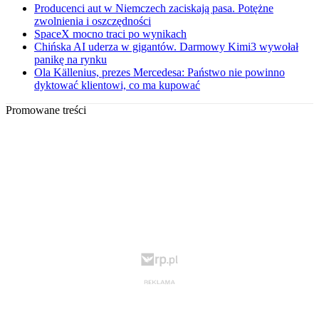
Producenci aut w Niemczech zaciskają pasa. Potężne
zwolnienia i oszczędności
SpaceX mocno traci po wynikach
Chińska AI uderza w gigantów. Darmowy Kimi3 wywołał
panikę na rynku
Ola Källenius, prezes Mercedesa: Państwo nie powinno
dyktować klientowi, co ma kupować
Promowane treści