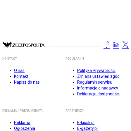
KONTAKT
REGULAMIN
O nas
Polityka Prywatności
Kontakt
Zmiana ustawień zgód
Napisz do nas
Regulamin serwisu
Informacje o nadawcy
Deklaracja dostępności
REKLAMA I PRENUMERATA
PARTNERZY
Reklama
E-kiosk.pl
Ogłoszenia
E-gazety.pl