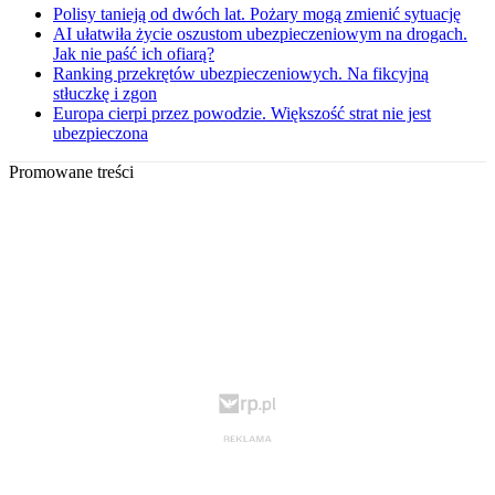
Polisy tanieją od dwóch lat. Pożary mogą zmienić sytuację
AI ułatwiła życie oszustom ubezpieczeniowym na drogach.
Jak nie paść ich ofiarą?
Ranking przekrętów ubezpieczeniowych. Na fikcyjną
stłuczkę i zgon
Europa cierpi przez powodzie. Większość strat nie jest
ubezpieczona
Promowane treści