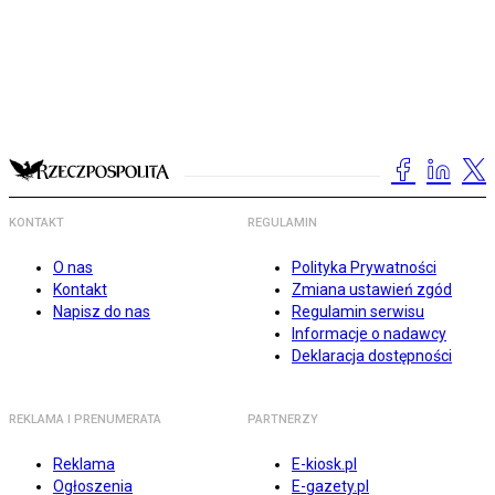
KONTAKT
REGULAMIN
O nas
Polityka Prywatności
Kontakt
Zmiana ustawień zgód
Napisz do nas
Regulamin serwisu
Informacje o nadawcy
Deklaracja dostępności
REKLAMA I PRENUMERATA
PARTNERZY
Reklama
E-kiosk.pl
Ogłoszenia
E-gazety.pl