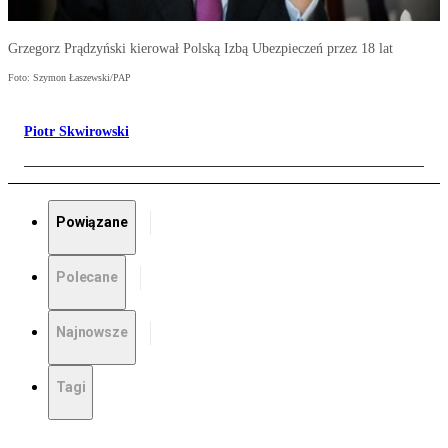
Grzegorz Prądzyński kierował Polską Izbą Ubezpieczeń przez 18 lat
Foto: Szymon Łaszewski/PAP
Piotr Skwirowski
Powiązane
Polecane
Najnowsze
Tagi