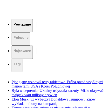
Powiązane
Polecane
Najnowsze
Tagi
Pjongjang wznowił testy rakietowe. Próba przed wspólnymi
manewrami USA i Korei Południowej
Była wicepremier Ukrainy usłyszała zarzuty. Miała ukrywać
majątek wart miliony hrywien
Elon Musk już wybaczył Donaldowi Trumpowi. Znów
wykłada miliony na kampanię
Trump grozi więzieniem za ujawnianie informacji o