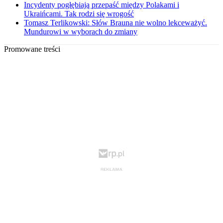
Incydenty pogłębiają przepaść między Polakami i
Ukraińcami. Tak rodzi się wrogość
Tomasz Terlikowski: Słów Brauna nie wolno lekceważyć.
Mundurowi w wyborach do zmiany
Promowane treści