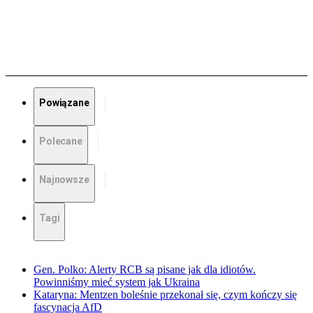
Powiązane
Polecane
Najnowsze
Tagi
Gen. Polko: Alerty RCB są pisane jak dla idiotów.
Powinniśmy mieć system jak Ukraina
Kataryna: Mentzen boleśnie przekonał się, czym kończy się
fascynacja AfD