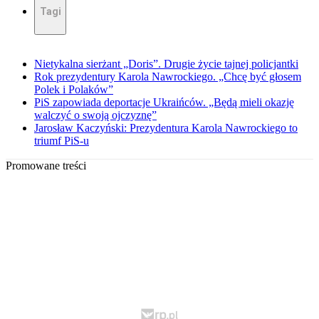
Tagi
Nietykalna sierżant „Doris”. Drugie życie tajnej policjantki
Rok prezydentury Karola Nawrockiego. „Chcę być głosem
Polek i Polaków”
PiS zapowiada deportacje Ukraińców. „Będą mieli okazję
walczyć o swoją ojczyznę”
Jarosław Kaczyński: Prezydentura Karola Nawrockiego to
triumf PiS-u
Promowane treści