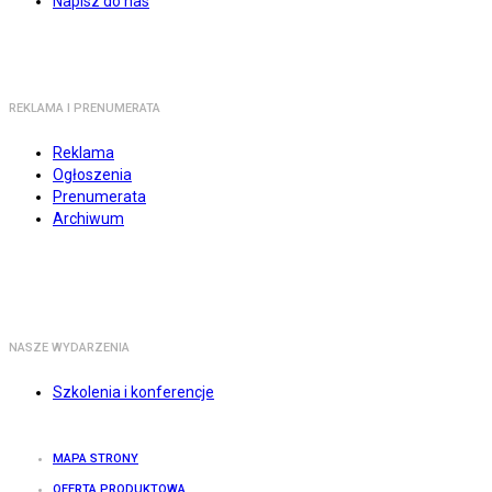
Napisz do nas
REKLAMA I PRENUMERATA
Reklama
Ogłoszenia
Prenumerata
Archiwum
NASZE WYDARZENIA
Szkolenia i konferencje
MAPA STRONY
OFERTA PRODUKTOWA