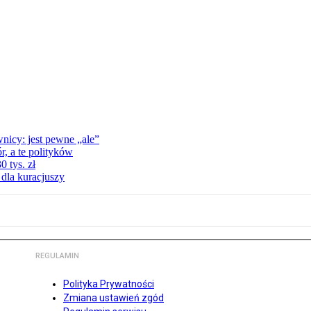
nicy: jest pewne „ale”
, a te polityków
 tys. zł
 dla kuracjuszy
REGULAMIN
Polityka Prywatności
Zmiana ustawień zgód