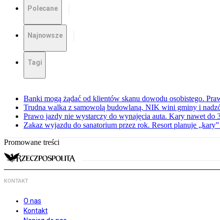
Polecane
Najnowsze
Tagi
Banki mogą żądać od klientów skanu dowodu osobistego. Praw
Trudna walka z samowolą budowlaną. NIK wini gminy i nadzór
Prawo jazdy nie wystarczy do wynajęcia auta. Kary nawet do 30
Zakaz wyjazdu do sanatorium przez rok. Resort planuje „kary”
Promowane treści
KONTAKT
O nas
Kontakt