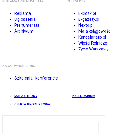
REKLAMA I PRENUMERATA
PARTNERZY
Reklama
E-kiosk.pl
Ogłoszenia
E-gazety.pl
Prenumerata
Nexto.pl
Archiwum
Mała księgowość
Kancelarierp.pl
Wieści Rolnicze
Życie Warszawy
NASZE WYDARZENIA
Szkolenia i konferencje
MAPA STRONY
KALENDARIUM
OFERTA PRODUKTOWA