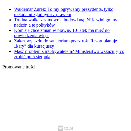
Waldemar Żurek: To my ogrywamy prezydenta, tylko
metodami zgodnymi z prawem
Trudna walka z samowolą budowlaną. NIK wini gminy i
nadzór, a te polityków
Komisja chce zmian w prawie. 10-latek ma mieć do
powiedzenia więcej
Zakaz wyjazdu do sanatorium przez rok. Resort planuje
„kary” dla kuracjuszy
Masz problem z mObywatelem? Ministerstwo wskazuje, co
zrobić po 5 sierpnia
Promowane treści