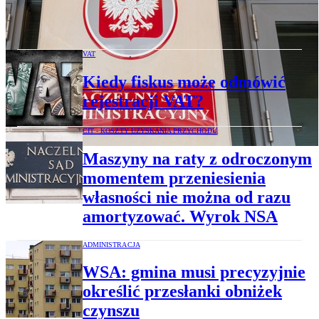
nie zawsze pozbawia ulgi podatkowej dla
najbliższej rodziny
VAT
Kiedy fiskus może odmówić
rejestracji VAT?
CIT - KOSZTY UZYSKANIA PRZYCHODU
Maszyny na raty z odroczonym
momentem przeniesienia
własności nie można od razu
amortyzować. Wyrok NSA
ADMINISTRACJA
WSA: gmina musi precyzyjnie
określić przesłanki obniżek
czynszu