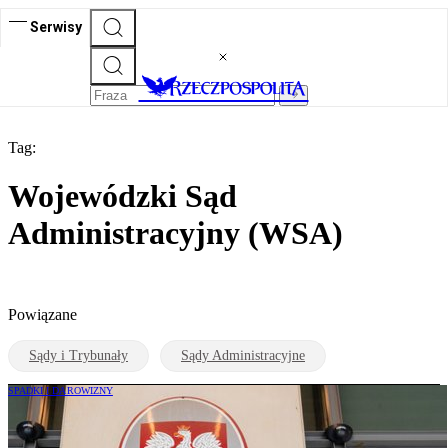
Serwisy
Tag:
Wojewódzki Sąd
Administracyjny (WSA)
Powiązane
Sądy i Trybunały
Sądy Administracyjne
SPADKI I DAROWIZNY
NSA: darowizna przelana na cudze konto