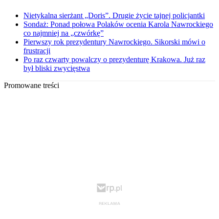
Nietykalna sierżant „Doris”. Drugie życie tajnej policjantki
Sondaż: Ponad połowa Polaków ocenia Karola Nawrockiego
co najmniej na „czwórkę”
Pierwszy rok prezydentury Nawrockiego. Sikorski mówi o
frustracji
Po raz czwarty powalczy o prezydenturę Krakowa. Już raz
był bliski zwycięstwa
Promowane treści