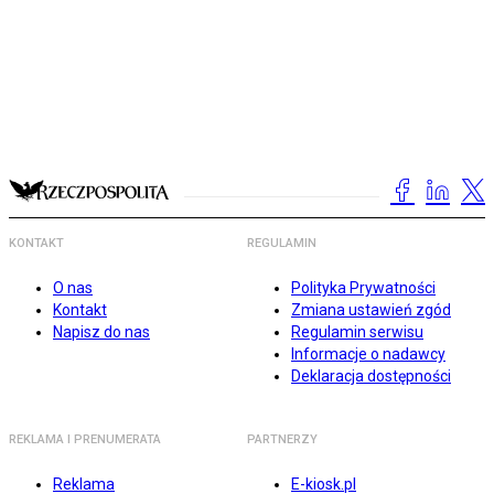
KONTAKT
REGULAMIN
O nas
Polityka Prywatności
Kontakt
Zmiana ustawień zgód
Napisz do nas
Regulamin serwisu
Informacje o nadawcy
Deklaracja dostępności
REKLAMA I PRENUMERATA
PARTNERZY
Reklama
E-kiosk.pl